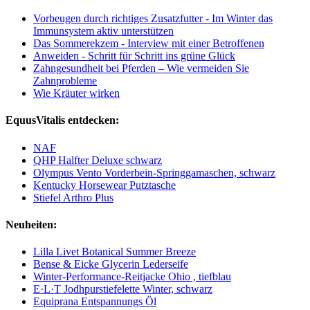
Vorbeugen durch richtiges Zusatzfutter - Im Winter das
Immunsystem aktiv unterstützen
Das Sommerekzem - Interview mit einer Betroffenen
Anweiden - Schritt für Schritt ins grüne Glück
Zahngesundheit bei Pferden – Wie vermeiden Sie
Zahnprobleme
Wie Kräuter wirken
EquusVitalis entdecken:
NAF
QHP Halfter Deluxe schwarz
Olympus Vento Vorderbein-Springgamaschen, schwarz
Kentucky Horsewear Putztasche
Stiefel Arthro Plus
Neuheiten:
Lilla Livet Botanical Summer Breeze
Bense & Eicke Glycerin Lederseife
Winter-Performance-Reitjacke Ohio , tiefblau
E·L·T Jodhpurstiefelette Winter, schwarz
Equiprana Entspannungs Öl