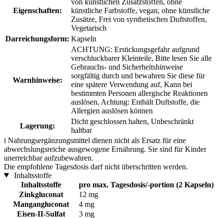
von künstlichen Zusatzstoffen, ohne
Eigenschaften:
künstliche Farbstoffe, vegan, ohne künstliche
Zusätze, Frei von synthetischen Duftstoffen,
Vegetarisch
Darreichungsform:
Kapseln
ACHTUNG: Erstickungsgefahr aufgrund
verschluckbarer Kleinteile, Bitte lesen Sie alle
Gebrauchs- und Sicherheitshinweise
sorgfältig durch und bewahren Sie diese für
Warnhinweise:
eine spätere Verwendung auf, Kann bei
bestimmten Personen allergische Reaktionen
auslösen, Achtung: Enthält Duftstoffe, die
Allergien auslösen können
Dicht geschlossen halten, Unbeschränkt
Lagerung:
haltbar
i
Nahrungsergänzungsmittel dienen nicht als Ersatz für eine
abwechslungsreiche ausgewogene Ernährung. Sie sind für Kinder
unerreichbar aufzubewahren.
Die empfohlene Tagesdosis darf nicht überschritten werden.
Inhaltsstoffe
Inhaltsstoffe
pro max. Tagesdosis/-portion (2 Kapseln)
Zinkgluconat
12 mg
Mangangluconat
4 mg
Eisen-II-Sulfat
3 mg