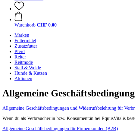
Warenkorb
CHF 0.00
Marken
Futtermittel
Zusatzfutter
Pferd
Reiter
Reitmode
Stall & Weide
Hunde & Katzen
Aktionen
Allgemeine Geschäftsbedingun
Allgemeine Geschäftsbedingungen und Widerrufsbelehrung für Verbr
Wenn du als Verbraucher:in bzw. Konsument:in bei EquusVitalis beste
Allgemeine Geschäftsbedingungen für Firmenkunden (B2B)