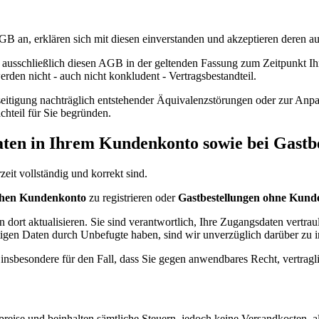
B an, erklären sich mit diesen einverstanden und akzeptieren deren au
ausschließlich diesen AGB in der geltenden Fassung zum Zeitpunkt Ih
en nicht - auch nicht konkludent - Vertragsbestandteil.
seitigung nachträglich entstehender Äquivalenzstörungen oder zur An
chteil für Sie begründen.
Daten in Ihrem Kundenkonto sowie bei Gastb
eit vollständig und korrekt sind.
chen Kundenkonto
zu registrieren oder
Gastbestellungen ohne Kund
dort aktualisieren. Sie sind verantwortlich, Ihre Zugangsdaten vertra
stigen Daten durch Unbefugte haben, sind wir unverzüglich darüber zu 
insbesondere für den Fall, dass Sie gegen anwendbares Recht, vertragl
ise und beinhalten sämtliche Steuern, jedoch keine Versandkosten, al