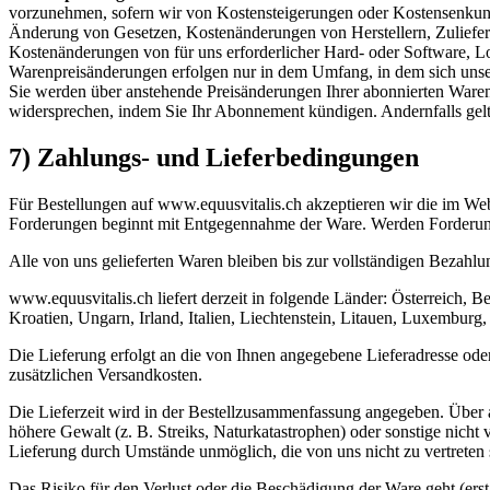
vorzunehmen, sofern wir von Kostensteigerungen oder Kostensenkung
Änderung von Gesetzen, Kostenänderungen von Herstellern, Zuliefere
Kostenänderungen von für uns erforderlicher Hard- oder Software, L
Warenpreisänderungen erfolgen nur in dem Umfang, in dem sich unse
Sie werden über anstehende Preisänderungen Ihrer abonnierten Waren r
widersprechen, indem Sie Ihr Abonnement kündigen. Andernfalls gelt
7) Zahlungs- und Lieferbedingungen
Für Bestellungen auf www.equusvitalis.ch akzeptieren wir die im W
Forderungen beginnt mit Entgegennahme der Ware. Werden Forderungen
Alle von uns gelieferten Waren bleiben bis zur vollständigen Bezahlu
www.equusvitalis.ch liefert derzeit in folgende Länder: Österreich,
Kroatien, Ungarn, Irland, Italien, Liechtenstein, Litauen, Luxembur
Die Lieferung erfolgt an die von Ihnen angegebene Lieferadresse oder 
zusätzlichen Versandkosten.
Die Lieferzeit wird in der Bestellzusammenfassung angegeben. Über 
höhere Gewalt (z. B. Streiks, Naturkatastrophen) oder sonstige nicht
Lieferung durch Umstände unmöglich, die von uns nicht zu vertreten s
Das Risiko für den Verlust oder die Beschädigung der Ware geht (erst