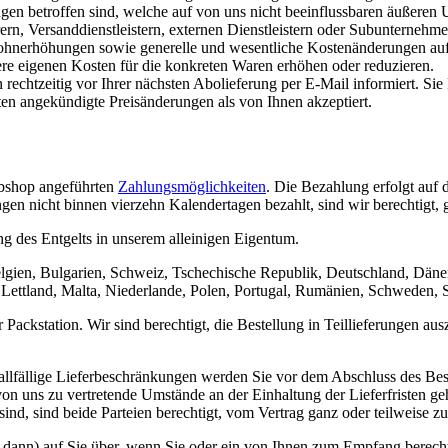
en betroffen sind, welche auf von uns nicht beeinflussbaren äußeren
rn, Versanddienstleistern, externen Dienstleistern oder Subunternehm
ohnerhöhungen sowie generelle und wesentliche Kostenänderungen aufgru
re eigenen Kosten für die konkreten Waren erhöhen oder reduzieren.
echtzeitig vor Ihrer nächsten Abolieferung per E-Mail informiert. Sie
en angekündigte Preisänderungen als von Ihnen akzeptiert.
ebshop angeführten
Zahlungsmöglichkeiten
. Die Bezahlung erfolgt auf 
 nicht binnen vierzehn Kalendertagen bezahlt, sind wir berechtigt, 
ng des Entgelts in unserem alleinigen Eigentum.
 Belgien, Bulgarien, Schweiz, Tschechische Republik, Deutschland, Däne
g, Lettland, Malta, Niederlande, Polen, Portugal, Rumänien, Schweden,
Packstation. Wir sind berechtigt, die Bestellung in Teillieferungen aus
allfällige Lieferbeschränkungen werden Sie vor dem Abschluss des Bes
 von uns zu vertretende Umstände an der Einhaltung der Lieferfristen ge
ind, sind beide Parteien berechtigt, vom Vertrag ganz oder teilweise zu
 dann) auf Sie über, wenn Sie oder ein von Ihnen zum Empfang berechti