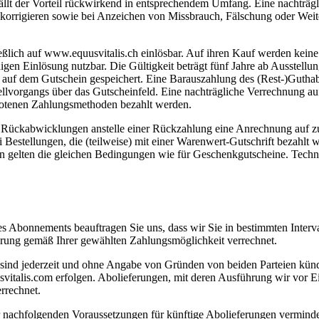
tfällt der Vorteil rückwirkend in entsprechendem Umfang. Eine nachträ
zu korrigieren sowie bei Anzeichen von Missbrauch, Fälschung oder We
eßlich auf www.equusvitalis.ch einlösbar. Auf ihren Kauf werden keine
digen Einlösung nutzbar. Die Gültigkeit beträgt fünf Jahre ab Ausstel
en auf dem Gutschein gespeichert. Eine Barauszahlung des (Rest-)Gutha
lvorgangs über das Gutscheinfeld. Eine nachträgliche Verrechnung auf b
botenen Zahlungsmethoden bezahlt werden.
r Rückabwicklungen anstelle einer Rückzahlung eine Anrechnung auf z
Bestellungen, die (teilweise) mit einer Warenwert-Gutschrift bezahlt w
en gelten die gleichen Bedingungen wie für Geschenkgutscheine. Tech
 Abonnements beauftragen Sie uns, dass wir Sie in bestimmten Interva
rung gemäß Ihrer gewählten Zahlungsmöglichkeit verrechnet.
d sind jederzeit und ohne Angabe von Gründen von beiden Parteien kü
vitalis.com erfolgen. Abolieferungen, mit deren Ausführung wir vor E
rrechnet.
 nachfolgenden Voraussetzungen für künftige Abolieferungen verminde