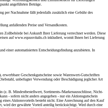
itpunkt angeführten Beträge.
ng per Nachnahme fällt jedenfalls zusätzlich eine Gebühr des
ellung anfallenden Preise und Versandkosten.
alen Zollbehörde bei Ankunft Ihrer Lieferung verrechnet werden. Diese
preisen auf www.equusvitalis.ch inkludiert, womit Ihnen bei Lieferung
nd einer automatisierten Entscheidungsfindung anzubieten. In
s), erwerbbare Geschenkgutscheine sowie Warenwert-Gutschriften
, Diebstahl, unbefugter Verwendung oder Beschädigung jeglicher Art
 (z. B. Mindestbestellwert, Sortiments-/Markenausschlüsse, Nicht-
ann - sofern nicht anders angegeben - nur ein Aktionsgutschein
 eines Aktionsvorteils besteht nicht. Eine Anrechnung auf den Kauf
t, wird der gewährte Vorteil anteilig berücksichtigt. Wird durch eine