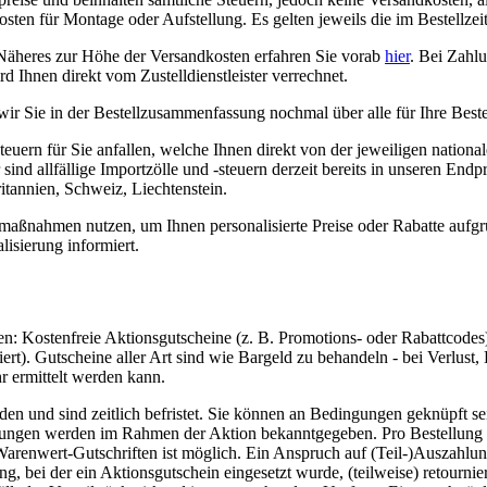
osten für Montage oder Aufstellung. Es gelten jeweils die im Bestellze
 Näheres zur Höhe der Versandkosten erfahren Sie vorab
hier
. Bei Zahlu
d Ihnen direkt vom Zustelldienstleister verrechnet.
wir Sie in der Bestellzusammenfassung nochmal über alle für Ihre Best
euern für Sie anfallen, welche Ihnen direkt von der jeweiligen nation
ind allfällige Importzölle und -steuern derzeit bereits in unseren End
tannien, Schweiz, Liechtenstein.
maßnahmen nutzen, um Ihnen personalisierte Preise oder Rabatte aufgru
lisierung informiert.
en: Kostenfreie Aktionsgutscheine (z. B. Promotions- oder Rabattcode
rt). Gutscheine aller Art sind wie Bargeld zu behandeln - bei Verlust
r ermittelt werden kann.
und sind zeitlich befristet. Sie können an Bedingungen geknüpft sein
gungen werden im Rahmen der Aktion bekanntgegeben. Pro Bestellung k
renwert-Gutschriften ist möglich. Ein Anspruch auf (Teil-)Auszahlung
, bei der ein Aktionsgutschein eingesetzt wurde, (teilweise) retournier