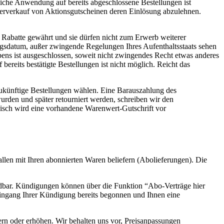
gliche Anwendung auf bereits abgeschlossene Bestellungen ist
iterverkauf von Aktionsgutscheinen deren Einlösung abzulehnen.
 Rabatte gewährt und sie dürfen nicht zum Erwerb weiterer
lungsdatum, außer zwingende Regelungen Ihres Aufenthaltsstaats sehen
bens ist ausgeschlossen, soweit nicht zwingendes Recht etwas anderes
ereits bestätigte Bestellungen ist nicht möglich. Reicht das
ukünftige Bestellungen wählen. Eine Barauszahlung des
urden und später retourniert werden, schreiben wir den
nisch wird eine vorhandene Warenwert-Gutschrift vor
llen mit Ihren abonnierten Waren beliefern (Abolieferungen). Die
ndbar. Kündigungen können über die Funktion “Abo-Verträge hier
ingang Ihrer Kündigung bereits begonnen und Ihnen eine
rn oder erhöhen. Wir behalten uns vor, Preisanpassungen