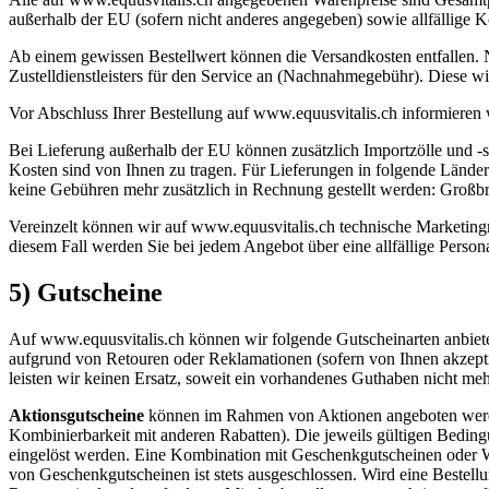
außerhalb der EU (sofern nicht anderes angegeben) sowie allfällige K
Ab einem gewissen Bestellwert können die Versandkosten entfallen.
Zustelldienstleisters für den Service an (Nachnahmegebühr). Diese wir
Vor Abschluss Ihrer Bestellung auf www.equusvitalis.ch informieren 
Bei Lieferung außerhalb der EU können zusätzlich Importzölle und -st
Kosten sind von Ihnen zu tragen. Für Lieferungen in folgende Länder s
keine Gebühren mehr zusätzlich in Rechnung gestellt werden: Großbri
Vereinzelt können wir auf www.equusvitalis.ch technische Marketing
diesem Fall werden Sie bei jedem Angebot über eine allfällige Persona
5) Gutscheine
Auf www.equusvitalis.ch können wir folgende Gutscheinarten anbiet
aufgrund von Retouren oder Reklamationen (sofern von Ihnen akzeptie
leisten wir keinen Ersatz, soweit ein vorhandenes Guthaben nicht meh
Aktionsgutscheine
können im Rahmen von Aktionen angeboten werden 
Kombinierbarkeit mit anderen Rabatten). Die jeweils gültigen Bedin
eingelöst werden. Eine Kombination mit Geschenkgutscheinen oder Wa
von Geschenkgutscheinen ist stets ausgeschlossen. Wird eine Bestellung