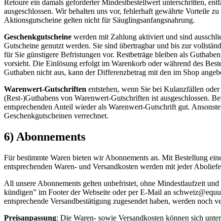
Retoure ein damals geforderter Mindestbestellwert unterschritten, en
ausgeschlossen. Wir behalten uns vor, fehlerhaft gewährte Vorteile 
Aktionsgutscheine gelten nicht für Säuglingsanfangsnahrung.
Geschenkgutscheine
werden mit Zahlung aktiviert und sind ausschli
Gutscheine genutzt werden. Sie sind übertragbar und bis zur vollstän
für Sie günstigere Befristungen vor. Restbeträge bleiben als Guthab
vorsieht. Die Einlösung erfolgt im Warenkorb oder während des Bestel
Guthaben nicht aus, kann der Differenzbetrag mit den im Shop ange
Warenwert-Gutschriften
entstehen, wenn Sie bei Kulanzfällen ode
(Rest-)Guthabens von Warenwert-Gutschriften ist ausgeschlossen. Bei 
entsprechenden Anteil wieder als Warenwert-Gutschrift gut. Ansonst
Geschenkgutscheinen verrechnet.
6) Abonnements
Für bestimmte Waren bieten wir Abonnements an. Mit Bestellung eines
entsprechenden Waren- und Versandkosten werden mit jeder Aboliefe
All unsere Abonnements gelten unbefristet, ohne Mindestlaufzeit un
kündigen” im Footer der Webseite oder per E-Mail an schweiz@equus
entsprechende Versandbestätigung zugesendet haben, werden noch ve
Preisanpassung
: Die Waren- sowie Versandkosten können sich unter