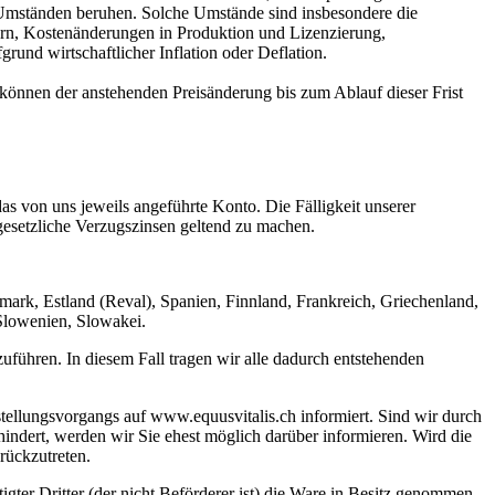
 Umständen beruhen. Solche Umstände sind insbesondere die
ern, Kostenänderungen in Produktion und Lizenzierung,
nd wirtschaftlicher Inflation oder Deflation.
 können der anstehenden Preisänderung bis zum Ablauf dieser Frist
das von uns jeweils angeführte Konto. Die Fälligkeit unserer
gesetzliche Verzugszinsen geltend zu machen.
mark, Estland (Reval), Spanien, Finnland, Frankreich, Griechenland,
 Slowenien, Slowakei.
zuführen. In diesem Fall tragen wir alle dadurch entstehenden
tellungsvorgangs auf www.equusvitalis.ch informiert. Sind wir durch
hindert, werden wir Sie ehest möglich darüber informieren. Wird die
rückzutreten.
gter Dritter (der nicht Beförderer ist) die Ware in Besitz genommen