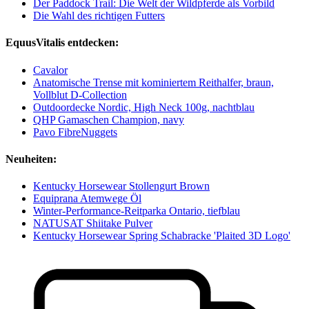
Der Paddock Trail: Die Welt der Wildpferde als Vorbild
Die Wahl des richtigen Futters
EquusVitalis entdecken:
Cavalor
Anatomische Trense mit kominiertem Reithalfer, braun,
Vollblut D-Collection
Outdoordecke Nordic, High Neck 100g, nachtblau
QHP Gamaschen Champion, navy
Pavo FibreNuggets
Neuheiten:
Kentucky Horsewear Stollengurt Brown
Equiprana Atemwege Öl
Winter-Performance-Reitparka Ontario, tiefblau
NATUSAT Shiitake Pulver
Kentucky Horsewear Spring Schabracke 'Plaited 3D Logo'