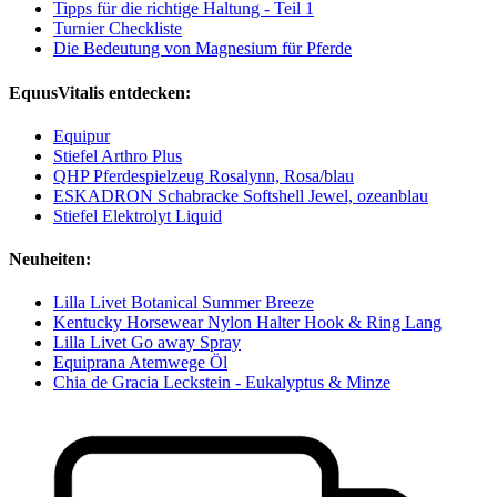
Tipps für die richtige Haltung - Teil 1
Turnier Checkliste
Die Bedeutung von Magnesium für Pferde
EquusVitalis entdecken:
Equipur
Stiefel Arthro Plus
QHP Pferdespielzeug Rosalynn, Rosa/blau
ESKADRON Schabracke Softshell Jewel, ozeanblau
Stiefel Elektrolyt Liquid
Neuheiten:
Lilla Livet Botanical Summer Breeze
Kentucky Horsewear Nylon Halter Hook & Ring Lang
Lilla Livet Go away Spray
Equiprana Atemwege Öl
Chia de Gracia Leckstein - Eukalyptus & Minze