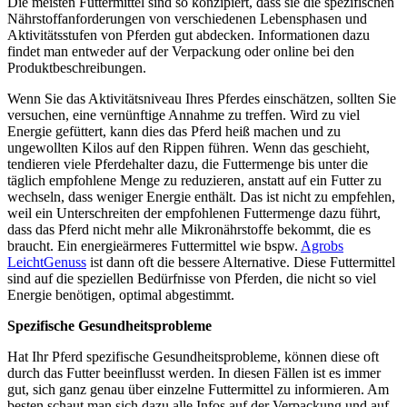
Die meisten Futtermittel sind so konzipiert, dass sie die spezifischen
Nährstoffanforderungen von verschiedenen Lebensphasen und
Aktivitätsstufen von Pferden gut abdecken. Informationen dazu
findet man entweder auf der Verpackung oder online bei den
Produktbeschreibungen.
Wenn Sie das Aktivitätsniveau Ihres Pferdes einschätzen, sollten Sie
versuchen, eine vernünftige Annahme zu treffen. Wird zu viel
Energie gefüttert, kann dies das Pferd heiß machen und zu
ungewollten Kilos auf den Rippen führen. Wenn das geschieht,
tendieren viele Pferdehalter dazu, die Futtermenge bis unter die
täglich empfohlene Menge zu reduzieren, anstatt auf ein Futter zu
wechseln, dass weniger Energie enthält. Das ist nicht zu empfehlen,
weil ein Unterschreiten der empfohlenen Futtermenge dazu führt,
dass das Pferd nicht mehr alle Mikronährstoffe bekommt, die es
braucht. Ein energieärmeres Futtermittel wie bspw.
Agrobs
LeichtGenuss
ist dann oft die bessere Alternative. Diese Futtermittel
sind auf die speziellen Bedürfnisse von Pferden, die nicht so viel
Energie benötigen, optimal abgestimmt.
Spezifische Gesundheitsprobleme
Hat Ihr Pferd spezifische Gesundheitsprobleme, können diese oft
durch das Futter beeinflusst werden. In diesen Fällen ist es immer
gut, sich ganz genau über einzelne Futtermittel zu informieren. Am
besten schaut man sich dazu alle Infos auf der Verpackung und auf