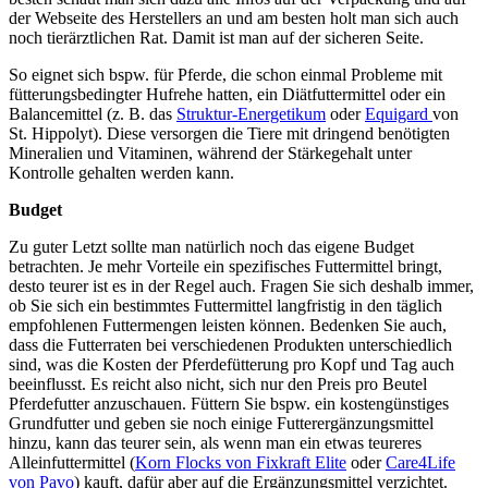
der Webseite des Herstellers an und am besten holt man sich auch
noch tierärztlichen Rat. Damit ist man auf der sicheren Seite.
So eignet sich bspw. für Pferde, die schon einmal Probleme mit
fütterungsbedingter Hufrehe hatten, ein Diätfuttermittel oder ein
Balancemittel (z. B. das
Struktur-Energetikum
oder
Equigard
von
St. Hippolyt). Diese versorgen die Tiere mit dringend benötigten
Mineralien und Vitaminen, während der Stärkegehalt unter
Kontrolle gehalten werden kann.
Budget
Zu guter Letzt sollte man natürlich noch das eigene Budget
betrachten. Je mehr Vorteile ein spezifisches Futtermittel bringt,
desto teurer ist es in der Regel auch. Fragen Sie sich deshalb immer,
ob Sie sich ein bestimmtes Futtermittel langfristig in den täglich
empfohlenen Futtermengen leisten können. Bedenken Sie auch,
dass die Futterraten bei verschiedenen Produkten unterschiedlich
sind, was die Kosten der Pferdefütterung pro Kopf und Tag auch
beeinflusst. Es reicht also nicht, sich nur den Preis pro Beutel
Pferdefutter anzuschauen. Füttern Sie bspw. ein kostengünstiges
Grundfutter und geben sie noch einige Futterergänzungsmittel
hinzu, kann das teurer sein, als wenn man ein etwas teureres
Alleinfuttermittel (
Korn Flocks von Fixkraft Elite
oder
Care4Life
von Pavo
) kauft, dafür aber auf die Ergänzungsmittel verzichtet.