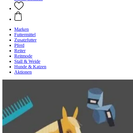
Marken
Futtermittel
Zusatzfutter
Pferd
Reiter
Reitmode
Stall & Weide
Hunde & Katzen
Aktionen