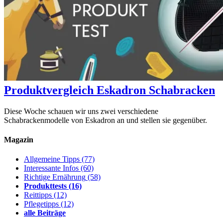
Produktvergleich Eskadron Schabracken
Diese Woche schauen wir uns zwei verschiedene
Schabrackenmodelle von Eskadron an und stellen sie gegenüber.
Magazin
Allgemeine Tipps
(77)
Interessante Infos
(60)
Richtige Ernährung
(58)
Produkttests
(16)
Reittipps
(12)
Pflegetipps
(12)
alle Beiträge