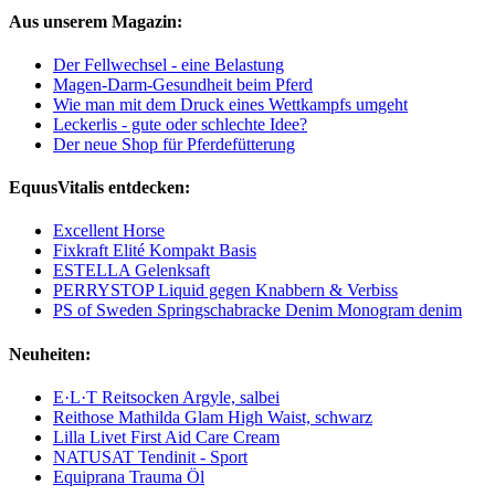
Aus unserem Magazin:
Der Fellwechsel - eine Belastung
Magen-Darm-Gesundheit beim Pferd
Wie man mit dem Druck eines Wettkampfs umgeht
Leckerlis - gute oder schlechte Idee?
Der neue Shop für Pferdefütterung
EquusVitalis entdecken:
Excellent Horse
Fixkraft Elité Kompakt Basis
ESTELLA Gelenksaft
PERRYSTOP Liquid gegen Knabbern & Verbiss
PS of Sweden Springschabracke Denim Monogram denim
Neuheiten:
E·L·T Reitsocken Argyle, salbei
Reithose Mathilda Glam High Waist, schwarz
Lilla Livet First Aid Care Cream
NATUSAT Tendinit - Sport
Equiprana Trauma Öl