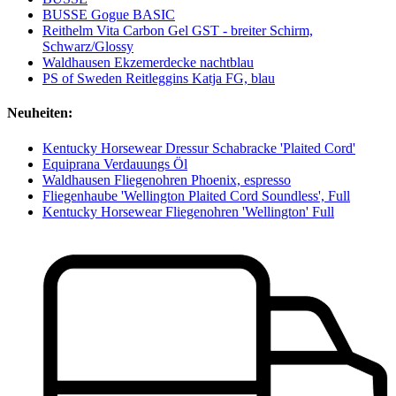
BUSSE Gogue BASIC
Reithelm Vita Carbon Gel GST - breiter Schirm,
Schwarz/Glossy
Waldhausen Ekzemerdecke nachtblau
PS of Sweden Reitleggins Katja FG, blau
Neuheiten:
Kentucky Horsewear Dressur Schabracke 'Plaited Cord'
Equiprana Verdauungs Öl
Waldhausen Fliegenohren Phoenix, espresso
Fliegenhaube 'Wellington Plaited Cord Soundless', Full
Kentucky Horsewear Fliegenohren 'Wellington' Full