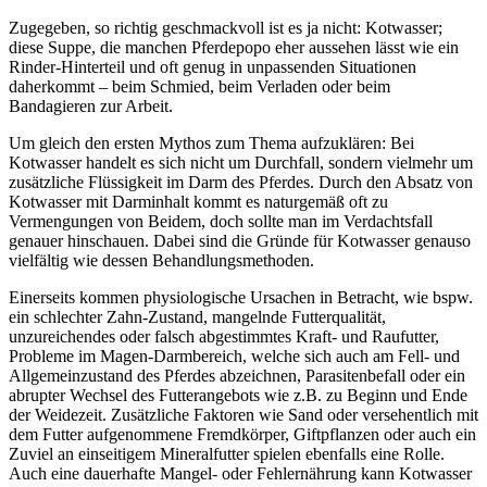
Zugegeben, so richtig geschmackvoll ist es ja nicht: Kotwasser;
diese Suppe, die manchen Pferdepopo eher aussehen lässt wie ein
Rinder-Hinterteil und oft genug in unpassenden Situationen
daherkommt – beim Schmied, beim Verladen oder beim
Bandagieren zur Arbeit.
Um gleich den ersten Mythos zum Thema aufzuklären: Bei
Kotwasser handelt es sich nicht um Durchfall, sondern vielmehr um
zusätzliche Flüssigkeit im Darm des Pferdes. Durch den Absatz von
Kotwasser mit Darminhalt kommt es naturgemäß oft zu
Vermengungen von Beidem, doch sollte man im Verdachtsfall
genauer hinschauen. Dabei sind die Gründe für Kotwasser genauso
vielfältig wie dessen Behandlungsmethoden.
Einerseits kommen physiologische Ursachen in Betracht, wie bspw.
ein schlechter Zahn-Zustand, mangelnde Futterqualität,
unzureichendes oder falsch abgestimmtes Kraft- und Raufutter,
Probleme im Magen-Darmbereich, welche sich auch am Fell- und
Allgemeinzustand des Pferdes abzeichnen, Parasitenbefall oder ein
abrupter Wechsel des Futterangebots wie z.B. zu Beginn und Ende
der Weidezeit. Zusätzliche Faktoren wie Sand oder versehentlich mit
dem Futter aufgenommene Fremdkörper, Giftpflanzen oder auch ein
Zuviel an einseitigem Mineralfutter spielen ebenfalls eine Rolle.
Auch eine dauerhafte Mangel- oder Fehlernährung kann Kotwasser