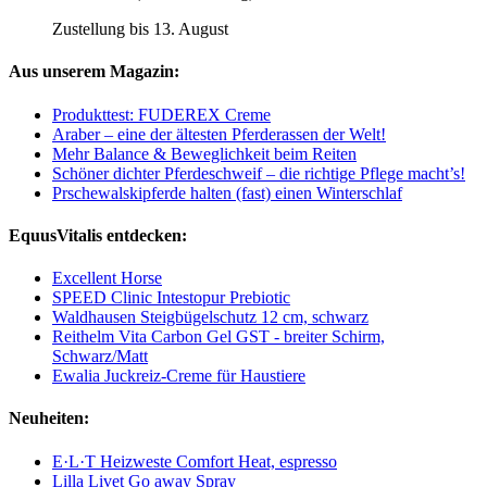
Zustellung bis 13. August
Aus unserem Magazin:
Produkttest: FUDEREX Creme
Araber – eine der ältesten Pferderassen der Welt!
Mehr Balance & Beweglichkeit beim Reiten
Schöner dichter Pferdeschweif – die richtige Pflege macht’s!
Prschewalskipferde halten (fast) einen Winterschlaf
EquusVitalis entdecken:
Excellent Horse
SPEED Clinic Intestopur Prebiotic
Waldhausen Steigbügelschutz 12 cm, schwarz
Reithelm Vita Carbon Gel GST - breiter Schirm,
Schwarz/Matt
Ewalia Juckreiz-Creme für Haustiere
Neuheiten:
E·L·T Heizweste Comfort Heat, espresso
Lilla Livet Go away Spray