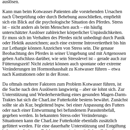
auslösen.
Kann man beim Kotwasser-Patienten alle vorstehenden Ursachen
nach Überprüfung oder durch Behebung ausschließen, empfiehlt
sich ein Blick auf die psychologische Situation des Pferdes. Stress
ist – nicht anders als beim Menschen auch – ein häufig
unterschätzter Auslöser zahlreicher körperlicher Unpässlichkeiten.
Er muss sich im Verhalten des Pferdes nicht unbedingt durch Panik
oder Hektik auszeichnen; auch eine extreme Introvertiertheit bis hin
zur Lethargie können Anzeichen von Stress sein. Die genaue
Beobachtung des Pferdes in seiner Umgebung und mit Artgenossen
geben Aufschluss darüber, wie sein Stresslevel ist – gerade auch zur
Fütterungszeit! Nicht zuletzt können auch spontane oder extreme
Veränderungen im Hormonhaushalt zu Kotwasser führen – etwa
nach Kastrationen oder in der Rosse.
Da oftmals mehrere Faktoren zum Problem Kotwasser führen, ist
die Suche nach den Auslösern langwierig – aber sie lohnt sich. Zur
Unterstützung und Wiederherstellung eines gesunden Magen-Darm-
Traktes hat sich die CharLine Futterkohle bestens bewährt. Zunächst
sollte sie als Kur, begleitend bspw. bei einer Anpassung des Futters
oder nach einer Entwurmung bei befundenem Parasitenbefall,
gegeben werden. In bekannten Stress-oder Veränderungs-
Situationen kann die CharLine Futterkohle ebenfalls zusätzlich
gefüttert werden. Für eine dauerhafte Unterstützung und Entgiftung