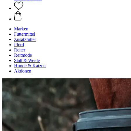
Marken
Futtermittel
Zusatzfutter
Pferd
Reiter
Reitmode
Stall & Weide
Hunde & Katzen
Aktionen