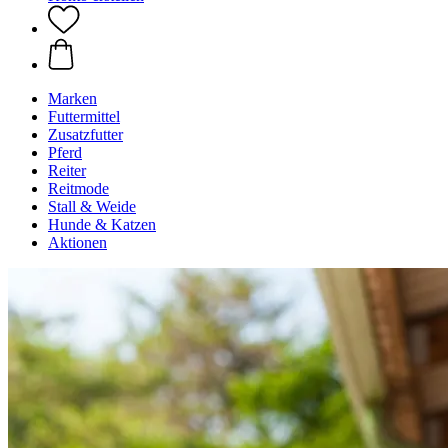
Marken
Futtermittel
Zusatzfutter
Pferd
Reiter
Reitmode
Stall & Weide
Hunde & Katzen
Aktionen