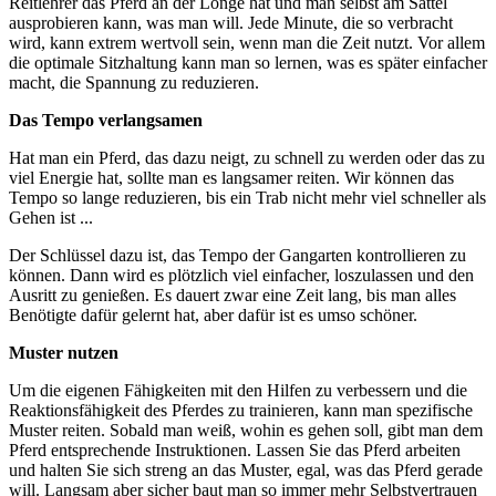
Reitlehrer das Pferd an der Longe hat und man selbst am Sattel
ausprobieren kann, was man will. Jede Minute, die so verbracht
wird, kann extrem wertvoll sein, wenn man die Zeit nutzt. Vor allem
die optimale Sitzhaltung kann man so lernen, was es später einfacher
macht, die Spannung zu reduzieren.
Das Tempo verlangsamen
Hat man ein Pferd, das dazu neigt, zu schnell zu werden oder das zu
viel Energie hat, sollte man es langsamer reiten. Wir können das
Tempo so lange reduzieren, bis ein Trab nicht mehr viel schneller als
Gehen ist ...
Der Schlüssel dazu ist, das Tempo der Gangarten kontrollieren zu
können. Dann wird es plötzlich viel einfacher, loszulassen und den
Ausritt zu genießen. Es dauert zwar eine Zeit lang, bis man alles
Benötigte dafür gelernt hat, aber dafür ist es umso schöner.
Muster nutzen
Um die eigenen Fähigkeiten mit den Hilfen zu verbessern und die
Reaktionsfähigkeit des Pferdes zu trainieren, kann man spezifische
Muster reiten. Sobald man weiß, wohin es gehen soll, gibt man dem
Pferd entsprechende Instruktionen. Lassen Sie das Pferd arbeiten
und halten Sie sich streng an das Muster, egal, was das Pferd gerade
will. Langsam aber sicher baut man so immer mehr Selbstvertrauen