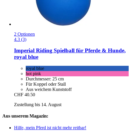
2 Optionen
4.3 (3)
Imperial Riding
Spielball für Pferde & Hunde,
royal blue
royal blue
hot pink
Durchmesser: 25 cm
Für Koppel oder Stall
Aus weichem Kunststoff
CHF 40.50
Zustellung bis 14. August
Aus unserem Magazin:
Hilfe, mein Pferd ist nicht mehr reitbar!