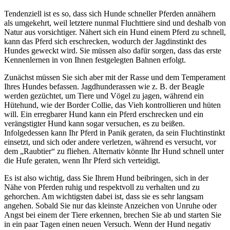
Tendenziell ist es so, dass sich Hunde schneller Pferden annähern
als umgekehrt, weil letztere nunmal Fluchttiere sind und deshalb von
Natur aus vorsichtiger. Nähert sich ein Hund einem Pferd zu schnell,
kann das Pferd sich erschrecken, wodurch der Jagdinstinkt des
Hundes geweckt wird. Sie müssen also dafür sorgen, dass das erste
Kennenlernen in von Ihnen festgelegten Bahnen erfolgt.
Zunächst müssen Sie sich aber mit der Rasse und dem Temperament
Ihres Hundes befassen. Jagdhunderassen wie z. B. der Beagle
werden gezüchtet, um Tiere und Vögel zu jagen, während ein
Hütehund, wie der Border Collie, das Vieh kontrollieren und hüten
will. Ein erregbarer Hund kann ein Pferd erschrecken und ein
verängstigter Hund kann sogar versuchen, es zu beißen.
Infolgedessen kann Ihr Pferd in Panik geraten, da sein Fluchtinstinkt
einsetzt, und sich oder andere verletzen, während es versucht, vor
dem „Raubtier“ zu fliehen. Alternativ könnte Ihr Hund schnell unter
die Hufe geraten, wenn Ihr Pferd sich verteidigt.
Es ist also wichtig, dass Sie Ihrem Hund beibringen, sich in der
Nähe von Pferden ruhig und respektvoll zu verhalten und zu
gehorchen. Am wichtigsten dabei ist, dass sie es sehr langsam
angehen. Sobald Sie nur das kleinste Anzeichen von Unruhe oder
Angst bei einem der Tiere erkennen, brechen Sie ab und starten Sie
in ein paar Tagen einen neuen Versuch. Wenn der Hund negativ