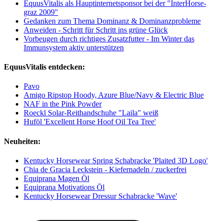
EquusVitalis als Hauptinternetsponsor bei der "InterHorse-
graz 2009"
Gedanken zum Thema Dominanz & Dominanzprobleme
Anweiden - Schritt für Schritt ins grüne Glück
Vorbeugen durch richtiges Zusatzfutter - Im Winter das
Immunsystem aktiv unterstützen
EquusVitalis entdecken:
Pavo
Amigo Ripstop Hoody, Azure Blue/Navy & Electric Blue
NAF in the Pink Powder
Roeckl Solar-Reithandschuhe "Laila" weiß
Huföl 'Excellent Horse Hoof Oil Tea Tree'
Neuheiten:
Kentucky Horsewear Spring Schabracke 'Plaited 3D Logo'
Chia de Gracia Leckstein - Kiefernadeln / zuckerfrei
Equiprana Magen Öl
Equiprana Motivations Öl
Kentucky Horsewear Dressur Schabracke 'Wave'