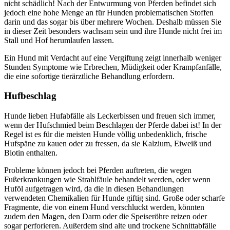
nicht schädlich! Nach der Entwurmung von Pferden befindet sich
jedoch eine hohe Menge an für Hunden problematischen Stoffen
darin und das sogar bis über mehrere Wochen. Deshalb müssen Sie
in dieser Zeit besonders wachsam sein und ihre Hunde nicht frei im
Stall und Hof herumlaufen lassen.
Ein Hund mit Verdacht auf eine Vergiftung zeigt innerhalb weniger
Stunden Symptome wie Erbrechen, Müdigkeit oder Krampfanfälle,
die eine sofortige tierärztliche Behandlung erfordern.
Hufbeschlag
Hunde lieben Hufabfälle als Leckerbissen und freuen sich immer,
wenn der Hufschmied beim Beschlagen der Pferde dabei ist! In der
Regel ist es für die meisten Hunde völlig unbedenklich, frische
Hufspäne zu kauen oder zu fressen, da sie Kalzium, Eiweiß und
Biotin enthalten.
Probleme können jedoch bei Pferden auftreten, die wegen
Fußerkrankungen wie Strahlfäule behandelt werden, oder wenn
Huföl aufgetragen wird, da die in diesen Behandlungen
verwendeten Chemikalien für Hunde giftig sind. Große oder scharfe
Fragmente, die von einem Hund verschluckt werden, könnten
zudem den Magen, den Darm oder die Speiseröhre reizen oder
sogar perforieren. Außerdem sind alte und trockene Schnittabfälle