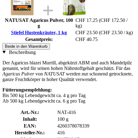
NATUSAT Agaricus Pulver, 100
CHF 17.25
(CHF 172.50 /
g
kg)
Stiefel Hustenkräuter, 1 kg
CHF 23.50
(CHF 23.50 / kg)
Gesamtpreis:
CHF 40.75
Beide in den Warenkorb
Beschreibung
Der Agaricus blazei Murrill, abgekürzt ABM und auch Mandelpilz
genannt, wird für seinen hohen Nährstoffgehalt geschätzt. Für das
Agaricus Pulver
von
NATUSAT
werden nur schonend getrocknete,
ganze Fruchtkörper in hoher Qualität verwendet.
Fütterungsempfehlung:
Bis 500 kg Lebendgewicht ca. 4 g pro Tag
Ab 500 kg Lebendgewicht ca. 6 g pro Tag
Art.-Nr.:
NAT-416
Inhalt:
100 g
EAN:
4260378078339
Hersteller-Nr.:
416