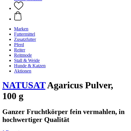
Marken
Futtermittel
Zusatzfutter
Pferd
Reiter
Reitmode
Stall & Weide
Hunde & Katzen
Aktionen
NATUSAT
Agaricus Pulver,
100 g
Ganzer Fruchtkörper fein vermahlen, in
hochwertiger Qualität