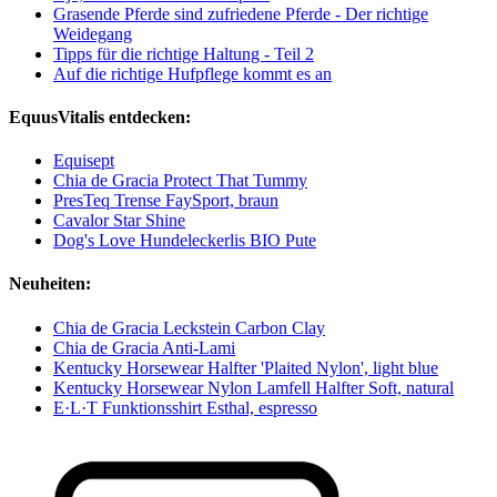
Grasende Pferde sind zufriedene Pferde - Der richtige
Weidegang
Tipps für die richtige Haltung - Teil 2
Auf die richtige Hufpflege kommt es an
EquusVitalis entdecken:
Equisept
Chia de Gracia Protect That Tummy
PresTeq Trense FaySport, braun
Cavalor Star Shine
Dog's Love Hundeleckerlis BIO Pute
Neuheiten:
Chia de Gracia Leckstein Carbon Clay
Chia de Gracia Anti-Lami
Kentucky Horsewear Halfter 'Plaited Nylon', light blue
Kentucky Horsewear Nylon Lamfell Halfter Soft, natural
E·L·T Funktionsshirt Esthal, espresso