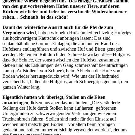
glitzernde Wiesen begleiten uns. Das einzige Geräusch stammt
von den gut vorbereiteten Hufen unserer Tiere, auf deren
Rücken wir tiefer und tiefer ins verschneite Winterabenteuer
reiten... Schnaub, ist das schön!
Damit der winterliche Ausritt auch für die Pferde zum
Vergnügen wird
, haben wir beim Hufschmied rechtzeitig Hufgrips
aus hochwertigem Kautschuk anbringen lassen: Das sind
schlauchähnliche Gummi-Einlagen, die am inneren Rand des
Hufeisens entlangführen und zwischen Huf und Eisen genagelt
werden. Bei einem Ritt durch den Schnee bewirken diese Hufgrips,
dass der Schnee, der sonst zwischen den Hufeisen zusammen
kleben und als Eisklumpen den Gang schmerzhaft beeinträchtigen
kann („Aufstollen“ von Schnee), beim Abheben der Hufe vom
Boden wieder herausgedrückt wird. Wie uns der Hufschmied
versichert hat, halten die Hufgrips, auch Schneegrips genannt, den
ganzen Winter lang.
Eigentlich hatten wir überlegt, Stollen an die Eisen
anzubringen
, ließen uns aber davon abraten: „Die veränderte
Stellung der Hufe durch Stollen kann auf harten, gefrorenen
Untergründen zu schwerwiegenden Verletzungen wie einem
Trachtenbruch führen. Stollen sind mehr für den Einsatz auf
weichen und matschigen Böden – vor allem beim Springen –
gedacht und sollten immer vorsichtig verwendet werden“, riet uns