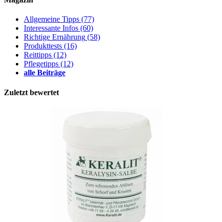
Allgemeine Tipps
(77)
Interessante Infos
(60)
Richtige Ernährung
(58)
Produkttests
(16)
Reittipps
(12)
Pflegetipps
(12)
alle Beiträge
Zuletzt bewertet