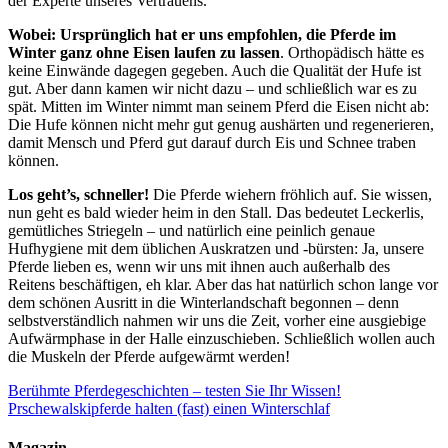
der Experte unseres Vertrauens.
Wobei: Ursprünglich hat er uns empfohlen, die Pferde im
Winter ganz ohne Eisen laufen zu lassen
. Orthopädisch hätte es
keine Einwände dagegen gegeben. Auch die Qualität der Hufe ist
gut. Aber dann kamen wir nicht dazu – und schließlich war es zu
spät. Mitten im Winter nimmt man seinem Pferd die Eisen nicht ab:
Die Hufe können nicht mehr gut genug aushärten und regenerieren,
damit Mensch und Pferd gut darauf durch Eis und Schnee traben
können.
Los geht’s, schneller!
Die Pferde wiehern fröhlich auf. Sie wissen,
nun geht es bald wieder heim in den Stall. Das bedeutet Leckerlis,
gemütliches Striegeln – und natürlich eine peinlich genaue
Hufhygiene mit dem üblichen Auskratzen und -bürsten: Ja, unsere
Pferde lieben es, wenn wir uns mit ihnen auch außerhalb des
Reitens beschäftigen, eh klar. Aber das hat natürlich schon lange vor
dem schönen Ausritt in die Winterlandschaft begonnen – denn
selbstverständlich nahmen wir uns die Zeit, vorher eine ausgiebige
Aufwärmphase in der Halle einzuschieben. Schließlich wollen auch
die Muskeln der Pferde aufgewärmt werden!
Berühmte Pferdegeschichten – testen Sie Ihr Wissen!
Prschewalskipferde halten (fast) einen Winterschlaf
Magazin