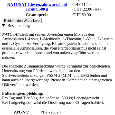
NATUSAT Löwenzahnwurzel mit
CHF 11.40
Kraut, 500 g
(CHF 22.80 / kg)
Gesamtpreis:
CHF 60.90
Beide in den Warenkorb
Beschreibung
NATUSAT
stellt mit seinem
AminoSat
einen Mix aus den
Aminosäuren L-Lysin, L-Methionin, L-Threonin, L-Valin, L-Leucin
und L-Cystein zur Verfügung. Bis auf Cystein handelt es sich um
essenzielle Aminosäuren, die vom Pferdeorganismus nicht selbst
produziert werden können und von außen zugeführt werden
müssen.
Die spezielle Zusammensetzung wurde vorrangig zur begleitenden
Unterstützung von Pferde entwickelt, die an den
Stoffwechselerkrankungen PSSM-2 (MIM) und EMS leiden und
kann auch an übergewichtige Pferde in Kombination einer gezielten
Diät verfüttert werden.
Fütterungsempfehlung:
Pro Tag und Tier 50 g
AminoSat
bei 500 kg Lebendgewicht
Bei Langzeitgaben wird die Dosierung nach 30 Tagen halbiert.
Art.-Nr.:
NAT-26320