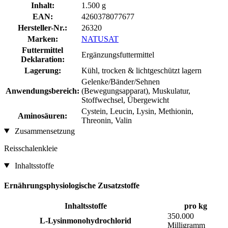
Inhalt:
1.500 g
EAN:
4260378077677
Hersteller-Nr.:
26320
Marken:
NATUSAT
Futtermittel
Ergänzungsfuttermittel
Deklaration:
Lagerung:
Kühl, trocken & lichtgeschützt lagern
Gelenke/Bänder/Sehnen
Anwendungsbereich:
(Bewegungsapparat), Muskulatur,
Stoffwechsel, Übergewicht
Cystein, Leucin, Lysin, Methionin,
Aminosäuren:
Threonin, Valin
Zusammensetzung
Reisschalenkleie
Inhaltsstoffe
Ernährungsphysiologische Zusatzstoffe
Inhaltsstoffe
pro kg
350.000
L-Lysinmonohydrochlorid
Milligramm