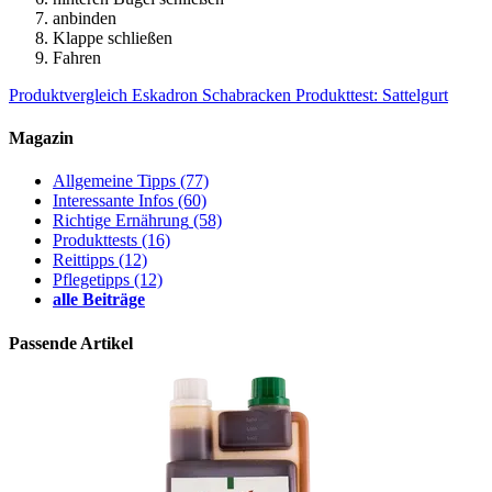
anbinden
Klappe schließen
Fahren
Produktvergleich Eskadron Schabracken
Produkttest: Sattelgurt
Magazin
Allgemeine Tipps
(77)
Interessante Infos
(60)
Richtige Ernährung
(58)
Produkttests
(16)
Reittipps
(12)
Pflegetipps
(12)
alle Beiträge
Passende Artikel