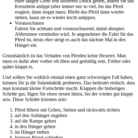
einer langen Gerte fein dosierten Druck geben, indem Sie das
Kreuzbein antippt (aber immer nur so viel, bis das Pferd
reagiert, dann stoppt man). Bleibt das Pferd dann wieder
stehen, kann sie es wieder leicht antippen.
Vorausschauen
Fahren Sie achtsam und vorausschauend, damit abruptes
Abbremsen vermieden wird. Je angenehmer die Fahrt für das
Pferd ist, desto eher steigt es auch das nächste Mal in den
Hänger ein.
Grundsätzlich ist das Verladen von Pferden keine Hexerei. Man
muss es dafür aber vorher oft üben und geduldig sein. Früher oder
später klappt es.
Und sollten Sie wirklich einmal einen ganz schwierigen Fall haben,
können Sie ja die Salamitaktik probieren. Das bedeutet einfach, dass
man konstant kleine Fortschritte macht. Klappen die bisherigen
Schritte gut, fügen Sie einen neuen hinzu, bis der wieder gut klappt
usw. Diese Schritte könnten sein:
Pferd führen mit Gehen, Stehen und rückwärts richten
auf den Anhänger zugehen
auf die Rampe gehen
in den Hänger gehen
im Hänger stehen
hinteren Bügel schließen