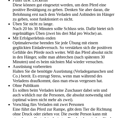
Futter bzw. Leckerlis
Diese können gut eingesetzt werden, um dem Pferd eine
positive Bestätigung zu geben. Denken Sie aber daran, die
Belohnung erst nach dem Verladen und Anbinden im Hänger
zu geben, sonst funktioniert es nicht.
Üben Sie nicht zu lange.
Nach 20 bis 30 Minuten sollte Schluss sein. Dafür bietet sich
regelmäßiges Üben (zwei bis drei Mal pro Woche) an.
Mit Erfolgserlebnis enden
Optimalerweise beenden Sie jede Übung mit einem
geglückten Einladeversuch. So verstärken sich die positiven
Gefühle des Pferde noch weiter. Will das Pferd absolut nicht
in den Hänger, sollte man abbrechen (nach spätesten 30
Minuten) und es beim nächsten Mal wieder versuchen.
Ausrüstung vorbereiten
Halten Sie die benötigte Ausrüstung (Verladegamaschen und
Co.) bereit. Es erzeugt Stress, wenn man während des
Verladens draufkommt, dass man etwas vergessen hat.
Ohne Publikum
Es sollten beim Verladen keine Zuschauer dabei sein und
auch wirklich nur die Personen, die absolut notwendig sind
(optimal wären nicht mehr als zwei).
Vorschlag fürs Verladen mit zwei Personen
Eine führt das Pferd zur Rampe, gibt dem Tier die Richtung
ohne Druck oder ziehen vor. Die zweite Person kann mit