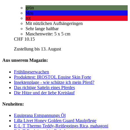
grün
blau
rot
Mit nützlichen Aufhängeringen
Sehr lange haltbar
Maschenweite: 5 x 5 cm
CHF 10.15
Zustellung bis 13. August
Aus unserem Magazin:
Frühlingserwachen
Produkttest: IROSTOL Equine Skin Forte
Insektenplage - wie schütze ich mein Pferd?
Das richtige Satteln eines Pferdes
Die Hitze und der liebe Kreislauf
Neuheiten:
Equiprana Entspannungs Öl
Lilla Livet Honey Golden Guard Maulpflege
E·L·T Thermo Teddy-Reitleggings Rica, mahagoni