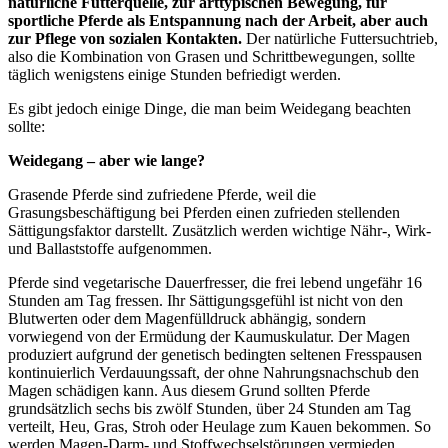
natürliche Futterquelle, zur arttypischen Bewegung, für
sportliche Pferde als Entspannung nach der Arbeit, aber auch
zur Pflege von sozialen Kontakten.
Der natürliche Futtersuchtrieb,
also die Kombination von Grasen und Schrittbewegungen, sollte
täglich wenigstens einige Stunden befriedigt werden.
Es gibt jedoch einige Dinge, die man beim Weidegang beachten
sollte:
Weidegang – aber wie lange?
Grasende Pferde sind zufriedene Pferde, weil die
Grasungsbeschäftigung bei Pferden einen zufrieden stellenden
Sättigungsfaktor darstellt. Zusätzlich werden wichtige Nähr-, Wirk-
und Ballaststoffe aufgenommen.
Pferde sind vegetarische Dauerfresser, die frei lebend ungefähr 16
Stunden am Tag fressen. Ihr Sättigungsgefühl ist nicht von den
Blutwerten oder dem Magenfülldruck abhängig, sondern
vorwiegend von der Ermüdung der Kaumuskulatur. Der Magen
produziert aufgrund der genetisch bedingten seltenen Fresspausen
kontinuierlich Verdauungssaft, der ohne Nahrungsnachschub den
Magen schädigen kann. Aus diesem Grund sollten Pferde
grundsätzlich sechs bis zwölf Stunden, über 24 Stunden am Tag
verteilt, Heu, Gras, Stroh oder Heulage zum Kauen bekommen. So
werden Magen-Darm- und Stoffwechselstörungen vermieden.