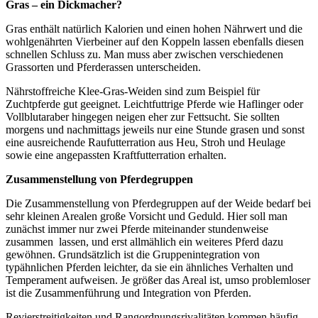
Gras – ein Dickmacher?
Gras enthält natürlich Kalorien und einen hohen Nährwert und die
wohlgenährten Vierbeiner auf den Koppeln lassen ebenfalls diesen
schnellen Schluss zu. Man muss aber zwischen verschiedenen
Grassorten und Pferderassen unterscheiden.
Nährstoffreiche Klee-Gras-Weiden sind zum Beispiel für
Zuchtpferde gut geeignet. Leichtfuttrige Pferde wie Haflinger oder
Vollblutaraber hingegen neigen eher zur Fettsucht. Sie sollten
morgens und nachmittags jeweils nur eine Stunde grasen und sonst
eine ausreichende Raufutterration aus Heu, Stroh und Heulage
sowie eine angepassten Kraftfutterration erhalten.
Zusammenstellung von Pferdegruppen
Die Zusammenstellung von Pferdegruppen auf der Weide bedarf bei
sehr kleinen Arealen große Vorsicht und Geduld. Hier soll man
zunächst immer nur zwei Pferde miteinander stundenweise
zusammen lassen, und erst allmählich ein weiteres Pferd dazu
gewöhnen. Grundsätzlich ist die Gruppenintegration von
typähnlichen Pferden leichter, da sie ein ähnliches Verhalten und
Temperament aufweisen. Je größer das Areal ist, umso problemloser
ist die Zusammenführung und Integration von Pferden.
Revierstreitigkeiten und Rangordnungsrivalitäten kommen häufig