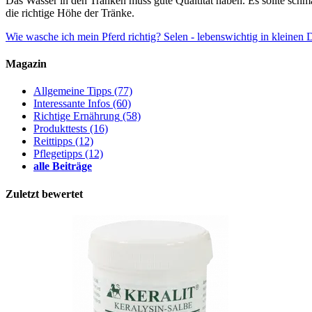
Das Wasser in den Tränken muss gute Qualtität haben. Es sollte schmac
die richtige Höhe der Tränke.
Wie wasche ich mein Pferd richtig?
Selen - lebenswichtig in kleinen
Magazin
Allgemeine Tipps
(77)
Interessante Infos
(60)
Richtige Ernährung
(58)
Produkttests
(16)
Reittipps
(12)
Pflegetipps
(12)
alle Beiträge
Zuletzt bewertet