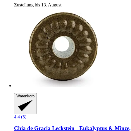
Zustellung bis 13. August
Warenkorb
4.4 (5)
Chia de Gracia
Leckstein -​ Eukalyptus & Minze,