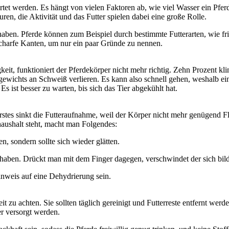
et werden. Es hängt von vielen Faktoren ab, wie viel Wasser ein Pferd
, die Aktivität und das Futter spielen dabei eine große Rolle.
haben. Pferde können zum Beispiel durch bestimmte Futterarten, wie fri
 scharfe Kanten, um nur ein paar Gründe zu nennen.
keit, funktioniert der Pferdekörper nicht mehr richtig. Zehn Prozent kl
ewichts an Schweiß verlieren. Es kann also schnell gehen, weshalb ein
 Es ist besser zu warten, bis sich das Tier abgekühlt hat.
tes sinkt die Futteraufnahme, weil der Körper nicht mehr genügend Fl
aushalt steht, macht man Folgendes:
n, sondern sollte sich wieder glätten.
e haben. Drückt man mit dem Finger dagegen, verschwindet der sich bil
inweis auf eine Dehydrierung sein.
zu achten. Sie sollten täglich gereinigt und Futterreste entfernt werde
er versorgt werden.