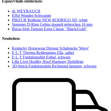
EquusVitalis entdecken:
dr. WEYRAUCH
Effol Wunder-Schwamm
PIKEUR Reithose NEW RODRIGO SD, white
Sprenger D-Ring Gebiss doppelt gebrochen 16 mm
Bucas Irish Turnout Extra Classic "Black/Gold"
Neuheiten:
Kentucky Horsewear Dressur Schabracke 'Wave'
E·L·T Thermo-Reitleggings Ella, salbei
E·L·T Funktionsshirt Esthal, schwarz
Lilla Livet Healthy Hoof Harmony Hufpflege
3D-Strick-Funktionsshirt Richmond langarm, schwarz