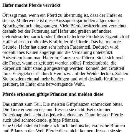
Hafer macht Pferde verrückt
Oft sagt man, wenn ein Pferd zu übermütig ist, dass der Hafer es
steche. Mittlerweile ist diese Aussage sogar in den allgemeinen
Sprachgebrauch eingegangen. Viele PferdebesitzerInnen verzichten
deshalb bei der Fütterung auf Hafer und greifen auf andere
Getreidesorten zurück oder füttern haferfreie Produkte. Eigentlich ist
Hafer aber ein optimales Kraftfutter für Pferde. Das hat mehrere
Gründe. Hafer hat einen sehr hohen Faseranteil. Dadurch wird
ordentliches Kauen angeregt und die Verdauung unterstützt.
Außerdem kann man Hafer im Ganzen verfüttern. Stellt sich noch
die Frage, wann er gefüttert werden sollte? Freizeitpferde, die
körperlich nicht ständig angestrengt werden, können den Großteil
ihres Energiebedarfs durch Heu bzw. auf der Weide decken. Sollten
Sie trotzdem einmal mehr benötigen und wird deshalb Kraftfutter
gefüttert, ist Hafer eine hervorragende Wahl.
Pferde erkennen giftige Pflanzen und meiden diese
Das stimmt zum Teil. Die meisten Giftpflanzen schmecken bitter.
Die Tiere erkennen das und fressen sie nicht. Bei extremer
Futterknappheit sieht das jedoch anders aus. Dann fressen Pferde
auch übel schmeckende, giftige Pflanzen.
Eine Gefahr stellen heute auch nicht heimische, exotische Blumen
und Pflanzen dar. Weil Pferde diese nicht kennen, fressen sie sie.