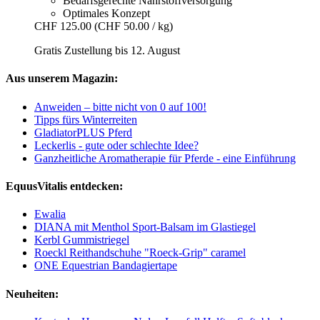
Bedarfsgerechte Nährstoffversorgung
Optimales Konzept
CHF 125.00
(CHF 50.00 / kg)
Gratis Zustellung bis 12. August
Aus unserem Magazin:
Anweiden – bitte nicht von 0 auf 100!
Tipps fürs Winterreiten
GladiatorPLUS Pferd
Leckerlis - gute oder schlechte Idee?
Ganzheitliche Aromatherapie für Pferde - eine Einführung
EquusVitalis entdecken:
Ewalia
DIANA mit Menthol Sport-Balsam im Glastiegel
Kerbl Gummistriegel
Roeckl Reithandschuhe "Roeck-Grip" caramel
ONE Equestrian Bandagiertape
Neuheiten: