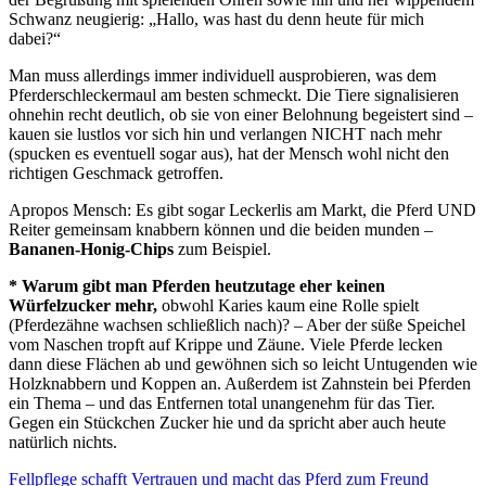
Schwanz neugierig: „Hallo, was hast du denn heute für mich
dabei?“
Man muss allerdings immer individuell ausprobieren, was dem
Pferderschleckermaul am besten schmeckt. Die Tiere signalisieren
ohnehin recht deutlich, ob sie von einer Belohnung begeistert sind –
kauen sie lustlos vor sich hin und verlangen NICHT nach mehr
(spucken es eventuell sogar aus), hat der Mensch wohl nicht den
richtigen Geschmack getroffen.
Apropos Mensch: Es gibt sogar Leckerlis am Markt, die Pferd UND
Reiter gemeinsam knabbern können und die beiden munden –
Bananen-Honig-Chips
zum Beispiel.
* Warum gibt man Pferden heutzutage eher keinen
Würfelzucker mehr,
obwohl Karies kaum eine Rolle spielt
(Pferdezähne wachsen schließlich nach)? – Aber der süße Speichel
vom Naschen tropft auf Krippe und Zäune. Viele Pferde lecken
dann diese Flächen ab und gewöhnen sich so leicht Untugenden wie
Holzknabbern und Koppen an. Außerdem ist Zahnstein bei Pferden
ein Thema – und das Entfernen total unangenehm für das Tier.
Gegen ein Stückchen Zucker hie und da spricht aber auch heute
natürlich nichts.
Fellpflege schafft Vertrauen und macht das Pferd zum Freund