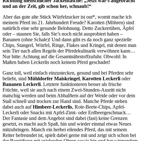
Richtung menschlicher Jackentasche: „Jetzt wär’s angebracht
und an der Zeit, gib schon her, schnaub!“
Aber das gute alte Stück Würfelzucker ist out*, womit mache ich
meinem Pferd im 21. Jahrhundert Freude? Karotten (Möhren) sind
natürlich eine sehr gesunde Belohnung. Detto Zuckerrüben, Äpfel
oder – staunen Sie, falls Sie’s noch nicht ausprobiert haben –
Bananen (ohne Schale)! Und dann gibt es da noch ganz spezielle
Chips, Stangerl, Würfel, Ringe, Flakes und Kringel, mit denen man
sein Tier nach allen Regeln der Pferdekulinarik verwöhnen kann…
Nur bitte: Achtung auf die Gesamtnährstoffzufuhr. Obwohl: In
Maßen haben Leckerlis noch keinem Pferd geschadet!
Ganz toll, weil einfach einzustecken, gesund und bei Pferden sehr
beliebt, sind
Mühldorfer Maiskringel
,
Karotten Leckerli
oder
Bananen Leckerli
. Letztere funktionieren besser als frische
Früchte, weil sie auch nach einem Zwei-Stunden-Ausritt nicht
matschig werden und beim Abhalftern auf der Weide oder vor dem
Stall schnell und trocken zur Hand sind. Manche Pferde stehen
dabei auch auf
Himbeer-Leckerlis
, Rote-Beete-Chips, Apfel-
Leckerli oder Snacks mit Apfel-Zimt- oder Erdbeergeschmack…
Der Fantasie und dem Angebot sind dabei (fast) keine Grenzen
gesetzt, es macht auch Spaß, hin und wieder einmal etwas Neues
mitzubringen. Manch ein herbei eilendes Pferd, das mit seinem
Reiter befreundet ist, spielt dabei gerne mit und zeigt sich schon bei
der Begrüßung mit spielenden Ohren sowie hin und her wippendem