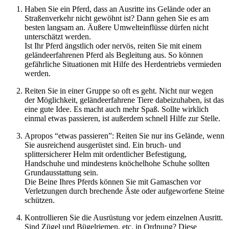
Haben Sie ein Pferd, dass an Ausritte ins Gelände oder an
Straßenverkehr nicht gewöhnt ist? Dann gehen Sie es am
besten langsam an. Äußere Umwelteinflüsse dürfen nicht
unterschätzt werden.
Ist Ihr Pferd ängstlich oder nervös, reiten Sie mit einem
geländeerfahrenen Pferd als Begleitung aus. So können
gefährliche Situationen mit Hilfe des Herdentriebs vermieden
werden.
Reiten Sie in einer Gruppe so oft es geht. Nicht nur wegen
der Möglichkeit, geländeerfahrene Tiere dabeizuhaben, ist das
eine gute Idee. Es macht auch mehr Spaß. Sollte wirklich
einmal etwas passieren, ist außerdem schnell Hilfe zur Stelle.
Apropos “etwas passieren”: Reiten Sie nur ins Gelände, wenn
Sie ausreichend ausgerüstet sind. Ein bruch- und
splittersicherer Helm mit ordentlicher Befestigung,
Handschuhe und mindestens knöchelhohe Schuhe sollten
Grundausstattung sein.
Die Beine Ihres Pferds können Sie mit Gamaschen vor
Verletzungen durch brechende Äste oder aufgeworfene Steine
schützen.
Kontrollieren Sie die Ausrüstung vor jedem einzelnen Ausritt.
Sind Zügel und Bügelriemen, etc. in Ordnung? Diese