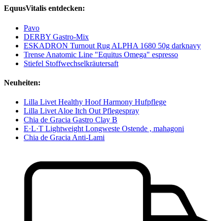
EquusVitalis entdecken:
Pavo
DERBY Gastro-Mix
ESKADRON Turnout Rug ALPHA 1680 50g darknavy
Trense Anatomic Line "Equitus Omega" espresso
Stiefel Stoffwechselkräutersaft
Neuheiten:
Lilla Livet Healthy Hoof Harmony Hufpflege
Lilla Livet Aloe Itch Out Pflegespray
Chia de Gracia Gastro Clay B
E·L·T Lightweight Longweste Ostende , mahagoni
Chia de Gracia Anti-Lami