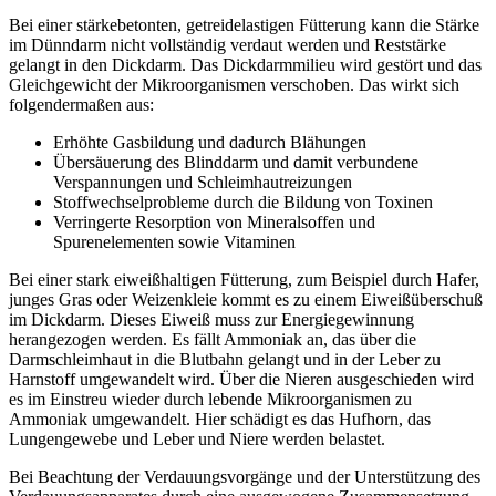
Bei einer stärkebetonten, getreidelastigen Fütterung kann die Stärke
im Dünndarm nicht vollständig verdaut werden und Reststärke
gelangt in den Dickdarm. Das Dickdarmmilieu wird gestört und das
Gleichgewicht der Mikroorganismen verschoben. Das wirkt sich
folgendermaßen aus:
Erhöhte Gasbildung und dadurch Blähungen
Übersäuerung des Blinddarm und damit verbundene
Verspannungen und Schleimhautreizungen
Stoffwechselprobleme durch die Bildung von Toxinen
Verringerte Resorption von Mineralsoffen und
Spurenelementen sowie Vitaminen
Bei einer stark eiweißhaltigen Fütterung, zum Beispiel durch Hafer,
junges Gras oder Weizenkleie kommt es zu einem Eiweißüberschuß
im Dickdarm. Dieses Eiweiß muss zur Energiegewinnung
herangezogen werden. Es fällt Ammoniak an, das über die
Darmschleimhaut in die Blutbahn gelangt und in der Leber zu
Harnstoff umgewandelt wird. Über die Nieren ausgeschieden wird
es im Einstreu wieder durch lebende Mikroorganismen zu
Ammoniak umgewandelt. Hier schädigt es das Hufhorn, das
Lungengewebe und Leber und Niere werden belastet.
Bei Beachtung der Verdauungsvorgänge und der Unterstützung des