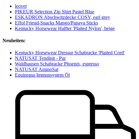
leovet
PIKEUR Selection Zip Shirt Pastel Blue
ESKADRON Abschwitzdecke COSY, earl grey
Effol Friend-Snacks Mango/Papaya Sticks
Kentucky Horsewear Halfter 'Plaited Nylon', beige
Neuheiten:
Kentucky Horsewear Dressur Schabracke 'Plaited Cord'
NATUSAT Tendinit - Pur
Waldhausen Schabracke Phoenix, espresso
NATUSAT AminoSat
Equiprana Immunsystem Öl