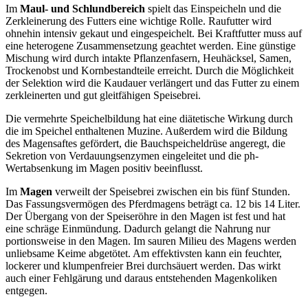
Im
Maul- und Schlundbereich
spielt das Einspeicheln und die
Zerkleinerung des Futters eine wichtige Rolle. Raufutter wird
ohnehin intensiv gekaut und eingespeichelt. Bei Kraftfutter muss auf
eine heterogene Zusammensetzung geachtet werden. Eine günstige
Mischung wird durch intakte Pflanzenfasern, Heuhäcksel, Samen,
Trockenobst und Kornbestandteile erreicht. Durch die Möglichkeit
der Selektion wird die Kaudauer verlängert und das Futter zu einem
zerkleinerten und gut gleitfähigen Speisebrei.
Die vermehrte Speichelbildung hat eine diätetische Wirkung durch
die im Speichel enthaltenen Muzine. Außerdem wird die Bildung
des Magensaftes gefördert, die Bauchspeicheldrüse angeregt, die
Sekretion von Verdauungsenzymen eingeleitet und die ph-
Wertabsenkung im Magen positiv beeinflusst.
Im
Magen
verweilt der Speisebrei zwischen ein bis fünf Stunden.
Das Fassungsvermögen des Pferdmagens beträgt ca. 12 bis 14 Liter.
Der Übergang von der Speiseröhre in den Magen ist fest und hat
eine schräge Einmündung. Dadurch gelangt die Nahrung nur
portionsweise in den Magen. Im sauren Milieu des Magens werden
unliebsame Keime abgetötet. Am effektivsten kann ein feuchter,
lockerer und klumpenfreier Brei durchsäuert werden. Das wirkt
auch einer Fehlgärung und daraus entstehenden Magenkoliken
entgegen.