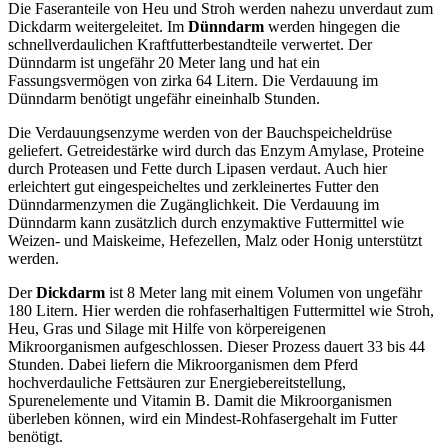
Die Faseranteile von Heu und Stroh werden nahezu unverdaut zum
Dickdarm weitergeleitet. Im
Dünndarm
werden hingegen die
schnellverdaulichen Kraftfutterbestandteile verwertet. Der
Dünndarm ist ungefähr 20 Meter lang und hat ein
Fassungsvermögen von zirka 64 Litern. Die Verdauung im
Dünndarm benötigt ungefähr eineinhalb Stunden.
Die Verdauungsenzyme werden von der Bauchspeicheldrüse
geliefert. Getreidestärke wird durch das Enzym Amylase, Proteine
durch Proteasen und Fette durch Lipasen verdaut. Auch hier
erleichtert gut eingespeicheltes und zerkleinertes Futter den
Dünndarmenzymen die Zugänglichkeit. Die Verdauung im
Dünndarm kann zusätzlich durch enzymaktive Futtermittel wie
Weizen- und Maiskeime, Hefezellen, Malz oder Honig unterstützt
werden.
Der
Dickdarm
ist 8 Meter lang mit einem Volumen von ungefähr
180 Litern. Hier werden die rohfaserhaltigen Futtermittel wie Stroh,
Heu, Gras und Silage mit Hilfe von körpereigenen
Mikroorganismen aufgeschlossen. Dieser Prozess dauert 33 bis 44
Stunden. Dabei liefern die Mikroorganismen dem Pferd
hochverdauliche Fettsäuren zur Energiebereitstellung,
Spurenelemente und Vitamin B. Damit die Mikroorganismen
überleben können, wird ein Mindest-Rohfasergehalt im Futter
benötigt.