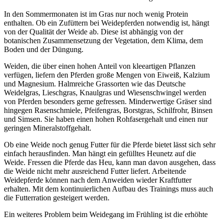
In den Sommermonaten ist im Gras nur noch wenig Protein
enthalten. Ob ein Zufüttern bei Weidepferden notwendig ist, hängt
von der Qualität der Weide ab. Diese ist abhängig von der
botanischen Zusammensetzung der Vegetation, dem Klima, dem
Boden und der Düngung.
Weiden, die über einen hohen Anteil von kleeartigen Pflanzen
verfügen, liefern den Pferden große Mengen von Eiweiß, Kalzium
und Magnesium. Halmreiche Grassorten wie das Deutsche
Weidelgras, Lieschgras, Knaulgras und Wiesenschwingel werden
von Pferden besonders gerne gefressen. Minderwertige Gräser sind
hingegen Rasenschmiele, Pfeifengras, Borstgras, Schilfrohr, Binsen
und Simsen. Sie haben einen hohen Rohfasergehalt und einen nur
geringen Mineralstoffgehalt.
Ob eine Weide noch genug Futter für die Pferde bietet lässt sich sehr
einfach herausfinden. Man hängt ein gefülltes Heunetz auf die
Weide. Fressen die Pferde das Heu, kann man davon ausgehen, dass
die Weide nicht mehr ausreichend Futter liefert. Arbeitende
Weidepferde können nach dem Anweiden wieder Kraftfutter
erhalten. Mit dem kontinuierlichen Aufbau des Trainings muss auch
die Futterration gesteigert werden.
Ein weiteres Problem beim Weidegang im Frühling ist die erhöhte