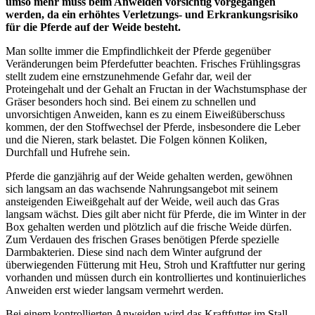
umso mehr muss beim Anweiden vorsichtig vorgegangen
werden, da ein erhöhtes Verletzungs- und Erkrankungsrisiko
für die Pferde auf der Weide besteht.
Man sollte immer die Empfindlichkeit der Pferde gegenüber
Veränderungen beim Pferdefutter beachten. Frisches Frühlingsgras
stellt zudem eine ernstzunehmende Gefahr dar, weil der
Proteingehalt und der Gehalt an Fructan in der Wachstumsphase der
Gräser besonders hoch sind. Bei einem zu schnellen und
unvorsichtigen Anweiden, kann es zu einem Eiweißüberschuss
kommen, der den Stoffwechsel der Pferde, insbesondere die Leber
und die Nieren, stark belastet. Die Folgen können Koliken,
Durchfall und Hufrehe sein.
Pferde die ganzjährig auf der Weide gehalten werden, gewöhnen
sich langsam an das wachsende Nahrungsangebot mit seinem
ansteigenden Eiweißgehalt auf der Weide, weil auch das Gras
langsam wächst. Dies gilt aber nicht für Pferde, die im Winter in der
Box gehalten werden und plötzlich auf die frische Weide dürfen.
Zum Verdauen des frischen Grases benötigen Pferde spezielle
Darmbakterien. Diese sind nach dem Winter aufgrund der
überwiegenden Fütterung mit Heu, Stroh und Kraftfutter nur gering
vorhanden und müssen durch ein kontrolliertes und kontinuierliches
Anweiden erst wieder langsam vermehrt werden.
Bei einem kontrollierten Anweiden wird das Kraftfutter im Stall