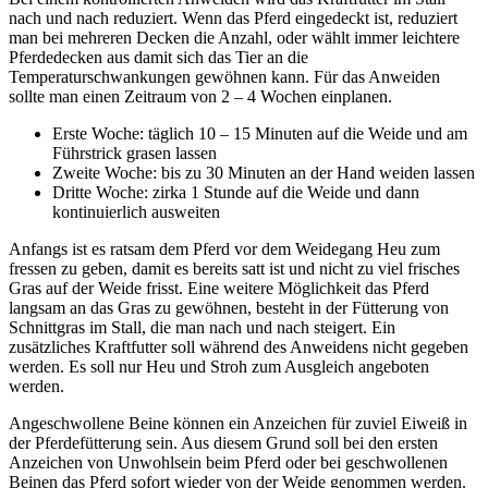
nach und nach reduziert. Wenn das Pferd eingedeckt ist, reduziert
man bei mehreren Decken die Anzahl, oder wählt immer leichtere
Pferdedecken aus damit sich das Tier an die
Temperaturschwankungen gewöhnen kann. Für das Anweiden
sollte man einen Zeitraum von 2 – 4 Wochen einplanen.
Erste Woche: täglich 10 – 15 Minuten auf die Weide und am
Führstrick grasen lassen
Zweite Woche: bis zu 30 Minuten an der Hand weiden lassen
Dritte Woche: zirka 1 Stunde auf die Weide und dann
kontinuierlich ausweiten
Anfangs ist es ratsam dem Pferd vor dem Weidegang Heu zum
fressen zu geben, damit es bereits satt ist und nicht zu viel frisches
Gras auf der Weide frisst. Eine weitere Möglichkeit das Pferd
langsam an das Gras zu gewöhnen, besteht in der Fütterung von
Schnittgras im Stall, die man nach und nach steigert. Ein
zusätzliches Kraftfutter soll während des Anweidens nicht gegeben
werden. Es soll nur Heu und Stroh zum Ausgleich angeboten
werden.
Angeschwollene Beine können ein Anzeichen für zuviel Eiweiß in
der Pferdefütterung sein. Aus diesem Grund soll bei den ersten
Anzeichen von Unwohlsein beim Pferd oder bei geschwollenen
Beinen das Pferd sofort wieder von der Weide genommen werden.