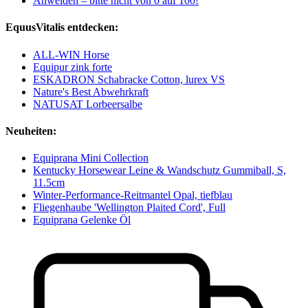
Anweiden – bitte nicht von 0 auf 100!
EquusVitalis entdecken:
ALL-WIN Horse
Equipur zink forte
ESKADRON Schabracke Cotton, lurex VS
Nature's Best Abwehrkraft
NATUSAT Lorbeersalbe
Neuheiten:
Equiprana Mini Collection
Kentucky Horsewear Leine & Wandschutz Gummiball, S,
11.5cm
Winter-Performance-Reitmantel Opal, tiefblau
Fliegenhaube 'Wellington Plaited Cord', Full
Equiprana Gelenke Öl