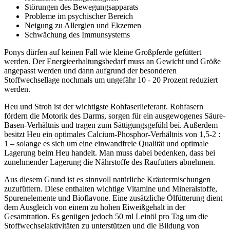
Störungen des Bewegungsapparats
Probleme im psychischer Bereich
Neigung zu Allergien und Ekzemen
Schwächung des Immunsystems
Ponys dürfen auf keinen Fall wie kleine Großpferde gefüttert
werden. Der Energieerhaltungsbedarf muss an Gewicht und Größe
angepasst werden und dann aufgrund der besonderen
Stoffwechsellage nochmals um ungefähr 10 - 20 Prozent reduziert
werden.
Heu und Stroh ist der wichtigste Rohfaserlieferant. Rohfasern
fördern die Motorik des Darms, sorgen für ein ausgewogenes Säure-
Basen-Verhältnis und tragen zum Sättigungsgefühl bei. Außerdem
besitzt Heu ein optimales Calcium-Phosphor-Verhältnis von 1,5-2 :
1 – solange es sich um eine einwandfreie Qualität und optimale
Lagerung beim Heu handelt. Man muss dabei bedenken, dass bei
zunehmender Lagerung die Nährstoffe des Raufutters abnehmen.
Aus diesem Grund ist es sinnvoll natürliche Kräutermischungen
zuzufüttern. Diese enthalten wichtige Vitamine und Mineralstoffe,
Spurenelemente und Bioflavone. Eine zusätzliche Ölfütterung dient
dem Ausgleich von einem zu hohen Eiweißgehalt in der
Gesamtration. Es genügen jedoch 50 ml Leinöl pro Tag um die
Stoffwechselaktivitäten zu unterstützen und die Bildung von