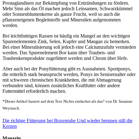
Prostaglandinen zur Bekämpfung von Entzündungen zu fördern.
Mehr Sinn als das Öl machen jedoch Leinsamen, Schwarzkümmel
oder Sonnenblumenkerne als ganze Frucht, weil so auch die
pflanzeneigenen Begleitstoffe und Mineralien aufgenommen
werden.
Bei leichtfuttrigen Rassen ist häufig ein Mangel an den wichtigen
Spurenelementen Zink, Selen, Kupfer und Mangan zu bemerken.
Bei einer Mineralisierung soll jedoch eine Calciumzufuhr vermieden
werden. Das Spurenelement Bor kann über Trauben- und
Traubenkernprodukte zugefüttert werden und Chrom über Hefe.
Aber auch bei der Ponyfütterung gibt es Ausnahmen. Sportponys,
die reiterlich stark beansprucht werden, Ponys im Seniorenalter oder
mit schweren chronischen Krankheiten, die mit Abmagerung
verbunden sind, können zusätzliches Kraftfutter oder andere
Futtermittel erforderlich machen.
*Dieser Artikel basiert auf dem Text Nichts einfacher als das? von Dr. Susanne
Weyrauch.
Die richtige Fütterung bei Boxenruhe
Und wieder brennen still die
Kerzen
Magazin