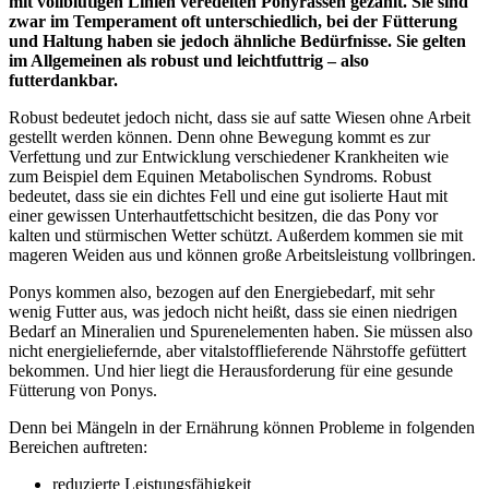
mit vollblütigen Linien veredelten Ponyrassen gezählt. Sie sind
zwar im Temperament oft unterschiedlich, bei der Fütterung
und Haltung haben sie jedoch ähnliche Bedürfnisse. Sie gelten
im Allgemeinen als robust und leichtfuttrig – also
futterdankbar.
Robust bedeutet jedoch nicht, dass sie auf satte Wiesen ohne Arbeit
gestellt werden können. Denn ohne Bewegung kommt es zur
Verfettung und zur Entwicklung verschiedener Krankheiten wie
zum Beispiel dem Equinen Metabolischen Syndroms. Robust
bedeutet, dass sie ein dichtes Fell und eine gut isolierte Haut mit
einer gewissen Unterhautfettschicht besitzen, die das Pony vor
kalten und stürmischen Wetter schützt. Außerdem kommen sie mit
mageren Weiden aus und können große Arbeitsleistung vollbringen.
Ponys kommen also, bezogen auf den Energiebedarf, mit sehr
wenig Futter aus, was jedoch nicht heißt, dass sie einen niedrigen
Bedarf an Mineralien und Spurenelementen haben. Sie müssen also
nicht energieliefernde, aber vitalstofflieferende Nährstoffe gefüttert
bekommen. Und hier liegt die Herausforderung für eine gesunde
Fütterung von Ponys.
Denn bei Mängeln in der Ernährung können Probleme in folgenden
Bereichen auftreten:
reduzierte Leistungsfähigkeit