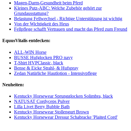
Magen-Darm-Gesundheit beim Pferd
Kleines Putz-ABC: Welche Zubehör gehört zur
Grundausstattung?
Belastung Fellwechsel - Richtige Unterstützung ist wichtig
Von der Wichtigkeit des Heus
Fellpflege schafft Vertrauen und macht das Pferd zum Freund
EquusVitalis entdecken:
ALL-WIN Horse
BUSSE Hufglocken PRO navy
T-Shirt HVPClassic, black
Bense & Eicke Strahl- & Hufspray
Zedan Natürliche Hautlotion - Intensivpflege
Neuheiten:
Kentucky Horsewear Sprungglocken Solimbra, black
NATUSAT Cordyceps Pulver
Lilla Livet Berry Bubble Bath
Kentucky Horsewear Stollengurt Brown
Kentucky Horsewear Dressur Schabracke 'Plaited Cord'