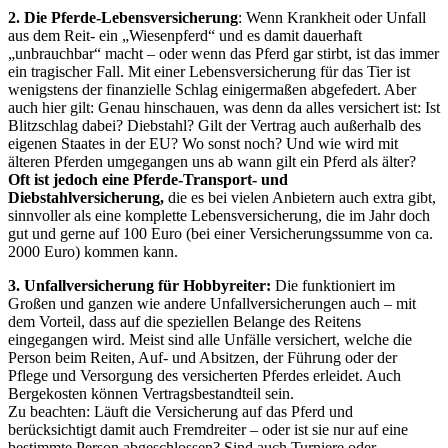
2. Die Pferde-Lebensversicherung
: Wenn Krankheit oder Unfall
aus dem Reit- ein „Wiesenpferd“ und es damit dauerhaft
„unbrauchbar“ macht – oder wenn das Pferd gar stirbt, ist das immer
ein tragischer Fall. Mit einer Lebensversicherung für das Tier ist
wenigstens der finanzielle Schlag einigermaßen abgefedert. Aber
auch hier gilt: Genau hinschauen, was denn da alles versichert ist: Ist
Blitzschlag dabei? Diebstahl? Gilt der Vertrag auch außerhalb des
eigenen Staates in der EU? Wo sonst noch? Und wie wird mit
älteren Pferden umgegangen uns ab wann gilt ein Pferd als älter?
Oft ist jedoch eine Pferde-Transport- und
Diebstahlversicherung,
die es bei vielen Anbietern auch extra gibt,
sinnvoller als eine komplette Lebensversicherung, die im Jahr doch
gut und gerne auf 100 Euro (bei einer Versicherungssumme von ca.
2000 Euro) kommen kann.
3. Unfallversicherung für Hobbyreiter:
Die funktioniert im
Großen und ganzen wie andere Unfallversicherungen auch – mit
dem Vorteil, dass auf die speziellen Belange des Reitens
eingegangen wird. Meist sind alle Unfälle versichert, welche die
Person beim Reiten, Auf- und Absitzen, der Führung oder der
Pflege und Versorgung des versicherten Pferdes erleidet. Auch
Bergekosten können Vertragsbestandteil sein.
Zu beachten: Läuft die Versicherung auf das Pferd und
berücksichtigt damit auch Fremdreiter – oder ist sie nur auf eine
bestimmte Person abgeschlossen? Sind auch Turniere oder