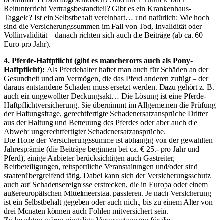
Reitunterricht Vertragsbestandteil? Gibt es ein Krankenhaus-
Taggeld? Ist ein Selbstbehalt vereinbart… und natürlich: Wie hoch
sind die Versicherungssummen im Fall von Tod, Invalidität oder
Vollinvalidität – danach richten sich auch die Beiträge (ab ca. 60
Euro pro Jahr).
4. Pferde-Haftpflicht (gibt es mancherorts auch als Pony-
Haftpflicht):
Als Pferdehalter haftet man auch für Schäden an der
Gesundheit und am Vermögen, die das Pferd anderen zufügt – der
daraus entstandene Schaden muss ersetzt werden. Dazu gehört z. B.
auch ein ungewollter Deckungsakt… Die Lösung ist eine Pferde-
Haftpflichtversicherung. Sie übernimmt im Allgemeinen die Prüfung
der Haftungsfrage, gerechtfertigte Schadenersatzansprüche Dritter
aus der Haltung und Betreuung des Pferdes oder aber auch die
Abwehr ungerechtfertigter Schadenersatzansprüche.
Die Höhe der Versicherungssumme ist abhängig von der gewählten
Jahresprämie (die Beiträge beginnen bei ca. € 25.- pro Jahr und
Pferd), einige Anbieter berücksichtigen auch Gastreiter,
Reitbeteiligungen, reitsportliche Veranstaltungen und/oder sind
staatenübergreifend tätig. Dabei kann sich der Versicherungsschutz
auch auf Schadensereignisse erstrecken, die in Europa oder einem
außereuropäischen Mittelmeerstaat passieren. Je nach Versicherung
ist ein Selbstbehalt gegeben oder auch nicht, bis zu einem Alter von
drei Monaten können auch Fohlen mitversichert sein.
Zu beachten wären pingelige Voraussetzungen für die