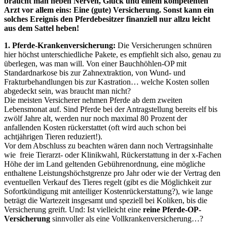
braucht man neben Nerven, Glück und einem kompetenten
Arzt vor allem eins: Eine (gute) Versicherung. Sonst kann ein
solches Ereignis den Pferdebesitzer finanziell nur allzu leicht
aus dem Sattel heben!
1. Pferde-Krankenversicherung:
Die Versicherungen schnüren
hier höchst unterschiedliche Pakete, es empfiehlt sich also, genau zu
überlegen, was man will. Von einer Bauchhöhlen-OP mit
Standardnarkose bis zur Zahnextraktion, von Wund- und
Frakturbehandlungen bis zur Kastration… welche Kosten sollen
abgedeckt sein, was braucht man nicht?
Die meisten Versicherer nehmen Pferde ab dem zweiten
Lebensmonat auf. Sind Pferde bei der Antragstellung bereits elf bis
zwölf Jahre alt, werden nur noch maximal 80 Prozent der
anfallenden Kosten rückerstattet (oft wird auch schon bei
achtjährigen Tieren reduziert!).
Vor dem Abschluss zu beachten wären dann noch Vertragsinhalte
wie freie Tierarzt- oder Klinikwahl, Rückerstattung in der x-Fachen
Höhe der im Land geltenden Gebührenordnung, eine mögliche
enthaltene Leistungshöchstgrenze pro Jahr oder wie der Vertrag den
eventuellen Verkauf des Tieres regelt (gibt es die Möglichkeit zur
Sofortkündigung mit anteiliger Kostenrückerstattung?), wie lange
beträgt die Wartezeit insgesamt und speziell bei Koliken, bis die
Versicherung greift. Und: Ist vielleicht eine
reine Pferde-OP-
Versicherung
sinnvoller als eine Vollkrankenversicherung…?