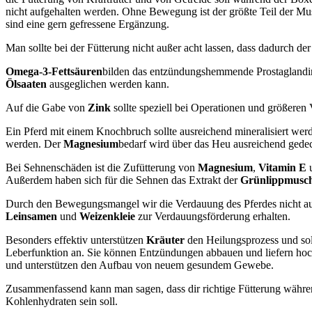
nicht aufgehalten werden. Ohne Bewegung ist der größte Teil der Musk
sind eine gern gefressene Ergänzung.
Man sollte bei der Fütterung nicht außer acht lassen, dass dadurch de
Omega-3-Fettsäuren
bilden das entzündungshemmende Prostaglandine
Ölsaaten
ausgeglichen werden kann.
Auf die Gabe von
Zink
sollte speziell bei Operationen und größeren
Ein Pferd mit einem Knochbruch sollte ausreichend mineralisiert we
werden. Der
Magnesium
bedarf wird über das Heu ausreichend ged
Bei Sehnenschäden ist die Zufütterung von
Magnesium
,
Vitamin E
Außerdem haben sich für die Sehnen das Extrakt der
Grünlippmusch
Durch den Bewegungsmangel wir die Verdauung des Pferdes nicht ausre
Leinsamen
und
Weizenkleie
zur Verdauungsförderung erhalten.
Besonders effektiv unterstützen
Kräuter
den Heilungsprozess und sol
Leberfunktion an. Sie können Entzündungen abbauen und liefern hoc
und unterstützen den Aufbau von neuem gesundem Gewebe.
Zusammenfassend kann man sagen, dass dir richtige Fütterung währen
Kohlenhydraten sein soll.