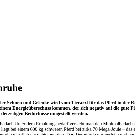
enruhe
r Sehnen und Gelenke wird vom Tierarzt für das Pferd in der Re
u einem Energieüberschuss kommen, der sich negativ auf die gute
e derzeitigen Bedürfnisse umgestellt werden.
ebedarf. Unter dem Erhaltungsbedarf versteht man den Minimalbedarf u
liegt bei einem 600 kg schweren Pferd bei zirka 70 Mega-Joule – das e
enruhe gänzlich verzichtet werden. Das Tier würde nur verfette und ne