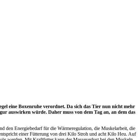
gel eine Boxenruhe verordnet. Da sich das Tier nun nicht mehr
 Figur auswirken würde. Daher muss von dem Tag an, an dem das
nd den Energiebedarf für die Wärmeregulation, die Muskelarbeit, die
ntspricht einer Fütterung von drei Kilo Stroh und acht Kilo Heu. Auf
rvös werden. Mit Kraftfutter kann der Masseverlust bei den Muskeln