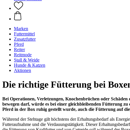
Marken
Futtermittel
Zusatzfutter
Pferd
Reiter
Reitmode
Stall & Weide
Hunde & Katzen
Aktionen
Die richtige Fütterung bei Box
Bei Operationen, Verletzungen, Knochenbrüchen oder Schäden de
bewegen darf, würde es bei einer gleichbleibenden Fütterung z
Pferd in der Box ruhig gestellt wurde, auch die Fütterung auf di
Während der Stehtage gilt höchstens der Erhaltungsbedarf als Energi
Futteraufnahme und die Verdauungstätigkeit. Dieser Erhaltungsbedarf 
die Fütterung von Kraftfutter und von Getreide soll während der Box