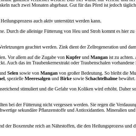
eln nach zwei Monaten abgebaut. Gut für das Pferd ist jedoch tägliche
r Heilungsprozess auch aktiv unterstützt werden kann.
. Durch die alleinige Fütterung von Heu und Stroh kommt es hier zu 
 Verletzungen geachtet werden. Zink dient der Zellregeneration und d
rden. Vor allem auf die Zugabe von
Kupfer
und
Mangan
ist zu achten
eckt. Auch das im Traubenkernextrakt oder Traubenschalen vorhanden
und
Selen
sowie von
Mangan
von großer Bedeutung. So bleibt die Mu
el
, spezielle
Meeresalgen
und
Birke
sowie
Schachtelhalme
bewährt.
ichend stimuliert und die Gefahr von Koliken wird erhöht. Daher soll
lten bei der Fütterung nicht vergessen werden. Sie regen die Verdauu
hwertige sekundäre Pflanzenstoffe und Antioxidantien. Mineralien u
d der Boxenruhe reich an Nährstoffen, die den Heilungsprozess und d