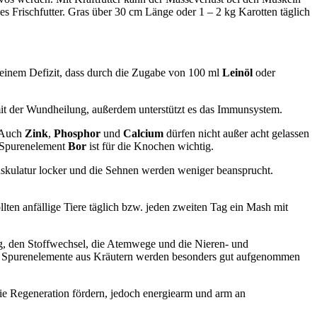
s Frischfutter. Gras über 30 cm Länge oder 1 – 2 kg Karotten täglich
einem Defizit, dass durch die Zugabe von 100 ml
Leinöl
oder
amit der Wundheilung, außerdem unterstützt es das Immunsystem.
. Auch
Zink
,
Phosphor
und
Calcium
dürfen nicht außer acht gelassen
e Spurenelement
Bor
ist für die Knochen wichtig.
skulatur locker und die Sehnen werden weniger beansprucht.
ten anfällige Tiere täglich bzw. jeden zweiten Tag ein Mash mit
ng, den Stoffwechsel, die Atemwege und die Nieren- und
nd Spurenelemente aus Kräutern werden besonders gut aufgenommen
ie Regeneration fördern, jedoch energiearm und arm an