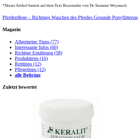
*Dieser Artikel basiert auf dem Text Boxenruhe von Dr. Susanne Weyrauch.
Pferdepflege – Richtiges Waschen des Pferdes
Gesunde Ponyfütterung
Magazin
Allgemeine Tipps
(77)
Interessante Infos
(60)
Richtige Ernährung
(58)
Produkttests
(16)
Reittipps
(12)
Pflegetipps
(12)
alle Beiträge
Zuletzt bewertet