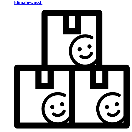
klimabewusst
.