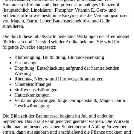
Brennnessel-Früchte enthalten polyensäurehaltiges Pflanzenöl
(hauptsächlich Linolsäure), Phosphor, Vitamin E, Gerb- und
Schleimstoffe sowie bestimmte Enzyme, die die Verdauungsdrüsen
von Magen, Darm, Leber, Bauchspeicheldrüse und Galle
stimulieren.
Die durch diese Inhaltsstoffe heilenden Wirkungen der Brennnessel
für Mensch und Tier sind seit der Antike bekannt. Sie wird für
folgende Zwecke eingesetzt:
Blutreinigung, Blutbildung, Blutzuckersenkung
Eisenmangel
Entgiftung, Entschlackung aufgrund der harntreibenden
Wirkung
Rheuma-, Nieren- und Harnwegserkrankungen
Mineralstoffmangel
Stoffwechselstörungen
Hauterkrankungen
Verdauungsstörungen, träge Darmperistalitk, Magen-Darm-
Geschwürneigung
Die Blütezeit der Brennnessel beginnt im Juli und endet im
September. Das Kraut kann jederzeit geerntet werden. Die Wurzeln
sollte man am besten zwischen September und Anfang November
ernten, dann gut säubern und anschließend die Pflanze trocknen und