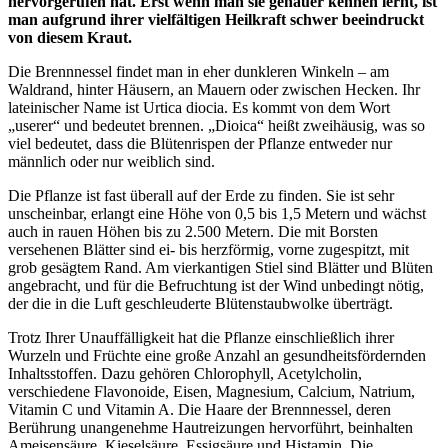
hervorgerufen hat. Erst wenn man sie genauer kennen lernt, ist
man aufgrund ihrer vielfältigen Heilkraft schwer beeindruckt
von diesem Kraut.
Die Brennnessel findet man in eher dunkleren Winkeln – am
Waldrand, hinter Häusern, an Mauern oder zwischen Hecken. Ihr
lateinischer Name ist Urtica diocia. Es kommt von dem Wort
„userer“ und bedeutet brennen. „Dioica“ heißt zweihäusig, was so
viel bedeutet, dass die Blütenrispen der Pflanze entweder nur
männlich oder nur weiblich sind.
Die Pflanze ist fast überall auf der Erde zu finden. Sie ist sehr
unscheinbar, erlangt eine Höhe von 0,5 bis 1,5 Metern und wächst
auch in rauen Höhen bis zu 2.500 Metern. Die mit Borsten
versehenen Blätter sind ei- bis herzförmig, vorne zugespitzt, mit
grob gesägtem Rand. Am vierkantigen Stiel sind Blätter und Blüten
angebracht, und für die Befruchtung ist der Wind unbedingt nötig,
der die in die Luft geschleuderte Blütenstaubwolke überträgt.
Trotz Ihrer Unauffälligkeit hat die Pflanze einschließlich ihrer
Wurzeln und Früchte eine große Anzahl an gesundheitsfördernden
Inhaltsstoffen. Dazu gehören Chlorophyll, Acetylcholin,
verschiedene Flavonoide, Eisen, Magnesium, Calcium, Natrium,
Vitamin C und Vitamin A. Die Haare der Brennnessel, deren
Berührung unangenehme Hautreizungen hervorführt, beinhalten
Ameisensäure, Kieselsäure, Essigsäure und Histamin. Die