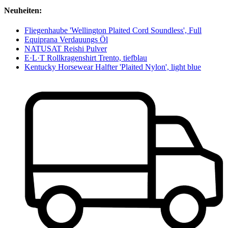
Neuheiten:
Fliegenhaube 'Wellington Plaited Cord Soundless', Full
Equiprana Verdauungs Öl
NATUSAT Reishi Pulver
E·L·T Rollkragenshirt Trento, tiefblau
Kentucky Horsewear Halfter 'Plaited Nylon', light blue