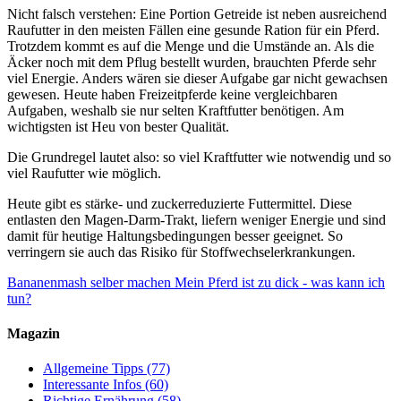
Nicht falsch verstehen: Eine Portion Getreide ist neben ausreichend
Raufutter in den meisten Fällen eine gesunde Ration für ein Pferd.
Trotzdem kommt es auf die Menge und die Umstände an. Als die
Äcker noch mit dem Pflug bestellt wurden, brauchten Pferde sehr
viel Energie. Anders wären sie dieser Aufgabe gar nicht gewachsen
gewesen. Heute haben Freizeitpferde keine vergleichbaren
Aufgaben, weshalb sie nur selten Kraftfutter benötigen. Am
wichtigsten ist Heu von bester Qualität.
Die Grundregel lautet also: so viel Kraftfutter wie notwendig und so
viel Raufutter wie möglich.
Heute gibt es stärke- und zuckerreduzierte Futtermittel. Diese
entlasten den Magen-Darm-Trakt, liefern weniger Energie und sind
damit für heutige Haltungsbedingungen besser geeignet. So
verringern sie auch das Risiko für Stoffwechselerkrankungen.
Bananenmash selber machen
Mein Pferd ist zu dick - was kann ich
tun?
Magazin
Allgemeine Tipps
(77)
Interessante Infos
(60)
Richtige Ernährung
(58)