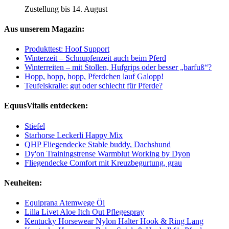
Zustellung bis 14. August
Aus unserem Magazin:
Produkttest: Hoof Support
Winterzeit – Schnupfenzeit auch beim Pferd
Winterreiten – mit Stollen, Hufgrips oder besser „barfuß“?
Hopp, hopp, hopp, Pferdchen lauf Galopp!
Teufelskralle: gut oder schlecht für Pferde?
EquusVitalis entdecken:
Stiefel
Starhorse Leckerli Happy Mix
QHP Fliegendecke Stable buddy, Dachshund
Dy'on Trainingstrense Warmblut Working by Dyon
Fliegendecke Comfort mit Kreuzbegurtung, grau
Neuheiten:
Equiprana Atemwege Öl
Lilla Livet Aloe Itch Out Pflegespray
Kentucky Horsewear Nylon Halter Hook & Ring Lang