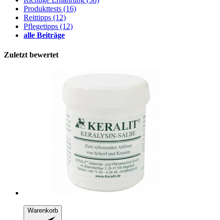
Produkttests
(16)
Reittipps
(12)
Pflegetipps
(12)
alle Beiträge
Zuletzt bewertet
Warenkorb