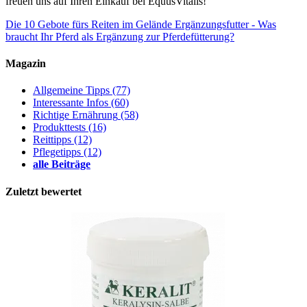
freuen uns auf Ihren Einkauf bei EquusVitalis!
Die 10 Gebote fürs Reiten im Gelände
Ergänzungsfutter - Was
braucht Ihr Pferd als Ergänzung zur Pferdefütterung?
Magazin
Allgemeine Tipps
(77)
Interessante Infos
(60)
Richtige Ernährung
(58)
Produkttests
(16)
Reittipps
(12)
Pflegetipps
(12)
alle Beiträge
Zuletzt bewertet