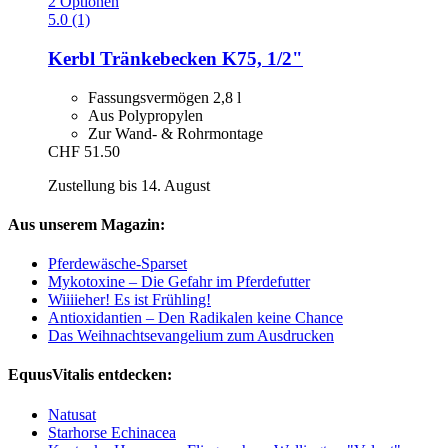
2 Optionen
5.0 (1)
Kerbl
Tränkebecken K75, 1/2"
Fassungsvermögen 2,8 l
Aus Polypropylen
Zur Wand- & Rohrmontage
CHF 51.50
Zustellung bis 14. August
Aus unserem Magazin:
Pferdewäsche-Sparset
Mykotoxine – Die Gefahr im Pferdefutter
Wiiiieher! Es ist Frühling!
Antioxidantien – Den Radikalen keine Chance
Das Weihnachtsevangelium zum Ausdrucken
EquusVitalis entdecken:
Natusat
Starhorse Echinacea