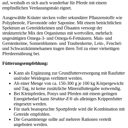
auf, weshalb es sich auch wunderbar für Pferde mit einem
empfindlichen Verdauungstrakt eignet.
Ausgewählte Kräuter stecken voller sekundärer Pflanzenstoffe wie
Polyphenole, Flavonoide oder Saponine. Mit einem beträchtlichen
Spektrum an Getreidekeimen und Ölsaaten versorgt der
strukturreiche Mix den Organismus mit wertvollen, mehrfach
ungesättigten Omega-3- und Omega-6-Fettsäuren. Mais- und
Gerstenkeime, Sonnenblumen- und Traubenkerne, Lein-, Fenchel-
und Schwarzkümmelsamen tragen ihren Teil zu einer vielseitigen
Pferdeernährung bei.
Fütterungsempfehlung:
Kann als Ergänzung zur Grundfutterversorgung mit Raufutter
und/oder Weidegras verfüttert werden.
Ab einer Menge von ca. 150-300 g je 100 kg Körpergewicht
und Tag, ist keine zusätzliche Mineralfuttergabe notwendig.
Bei Kleinpferden, Ponys und Pferden mit einem geringen
Energiebedarf kann
Struktur-E®
als alleiniges Krippenfutter
eingesetzt werden.
Für stark beanspruchte Sportpferde wird die Kombination mit
Getreide empfohlen.
Die Gesamtmenge sollte auf mehrere Rationen verteilt
angeboten werden.