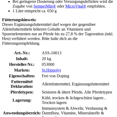
Bei geringerer Dosierung oder Versorgungsdefiziten wird die
Zugabe von
SemperMin®
oder
MicroVital®
empfohlen.
1 Liter entspricht ca. 650 g
Fütterungshinweis:
Dieses Ergänzungsfuttermittel darf wegen der gegenüber
Alleinfuttermitteln höheren Gehalte an Vitaminen und
Spurenelementen nur an Pferde bis zu 27,8 % der Tagesration (inkl.
Heu) verfüttert werden. Bitte halte dich an die
Fütterungsempfehlung.
Art.-Nr.:
ASS-10013
Inhalt:
20 kg
Hersteller-Nr.:
053000
Marken:
St.Hippolyt
Eigenschaften:
Frei von Doping
Futtermittel
Alleinfuttermittel, Ergänzungsfuttermittel
Deklaration:
Pferdetypen:
Senioren & ältere Pferde, Alle Pferdetypen
Kühl, trocken & lichtgeschützt lagern ,
Lagerung:
Trocken lagern
Immunsystem & Abwehr, Verdauung &
Anwendungsbereich:
Darmflora, Vitamine, Mineralstoffe &