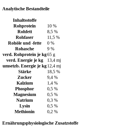
Analytische Bestandteile
Inhaltsstoffe
Rohprotein
10 %
Rohfett
8,5 %
Rohfaser
11,5 %
Rohöle und -fette
0 %
Rohasche
9 %
verd. Rohprotein je kg
65 g
verd. Energie je kg
13,4 mj
umsetzb. Energie je kg
12,4 mj
Stärke
18,5 %
Zucker
9,4 %
Kalzium
1,4 %
Phosphor
0,5 %
Magnesium
0,5 %
Natrium
0,3 %
Lysin
0,5 %
Methionin
0,2 %
Ernährungsphysiologische Zusatzstoffe