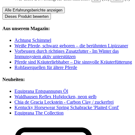
Alle Erfahrungsberichte anzeigen
Dieses Produkt bewerten
Aus unserem Magazin:
Achtung Schimmel
Weiße Pferde, schwarz geboren – die berühmten Lipizzaner
Vorbeugen durch richtiges Zusatzfutter - Im Winter das
Immunsystem aktiv unterstützen
Pferde sind Kräuterliebhaber – Die sinnvolle Kräuterfütterung
Rohfaserquellen für ältere Pferde
Neuheiten:
Equiprana Entspannungs Öl
Waldhausen Reflex Hufglocken, neon gelb
Chia de Gracia Leckstein - Carbon Clay / zuckerfrei
Kentucky Horsewear Spring Schabracke 'Plaited Cord'
Equiprana The Collection