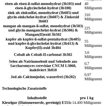
eisen als eisen-ii-sulfat-monohydrat (3b103) und
40
eisen-ii-glycinchelat-hydrat (3b108)
Milligramm
zink als zinksulfat, monohydrat (3b605) und
310
glycin-zinkchelat-hydrat (3b607) & Zinkoxid
Milligramm
3b603
mangan als mangan-ii-sulfat, monohydrat (3b503)
225
und glycin-manganchelat-hydrat (3b506) &
Milligramm
Mangan(II)oxid 3b502
kupfer als kupfer-ii-sulfat-pentahydrat (3b405)
55
und kupfer-ii-glycinchelat-hydrat (3b413) &
Milligramm
Kupfer(II)-oxid 3b404
3,6
Cobalt als Cobalt-II-carbonat 3b302
Milligramm
Selen als Natriumselenit und Selenhefe aus
0,7
Saccharomyces cerevisiae CNCM I-3060,
Milligramm
inaktiviert 3b810
0,97
Jod als Calciumjodat, wasserfrei (3b202)
Milligramm
Technologische Zusatzstoffe
Inhaltsstoffe
pro 1 kg
Kieselgur (Diatomeenerde, gereinigt) E551c
14.400 Milligramm