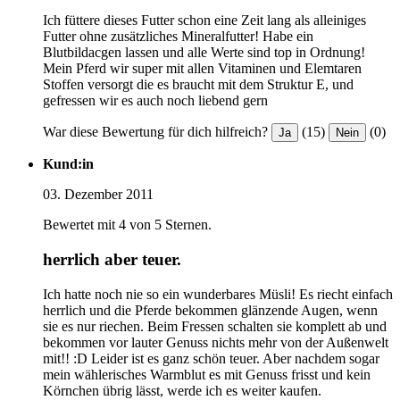
Ich füttere dieses Futter schon eine Zeit lang als alleiniges
Futter ohne zusätzliches Mineralfutter! Habe ein
Blutbildacgen lassen und alle Werte sind top in Ordnung!
Mein Pferd wir super mit allen Vitaminen und Elemtaren
Stoffen versorgt die es braucht mit dem Struktur E, und
gefressen wir es auch noch liebend gern
War diese Bewertung für dich hilfreich?
(15)
(0)
Ja
Nein
Kund:in
03. Dezember 2011
Bewertet mit 4 von 5 Sternen.
herrlich aber teuer.
Ich hatte noch nie so ein wunderbares Müsli! Es riecht einfach
herrlich und die Pferde bekommen glänzende Augen, wenn
sie es nur riechen. Beim Fressen schalten sie komplett ab und
bekommen vor lauter Genuss nichts mehr von der Außenwelt
mit!! :D Leider ist es ganz schön teuer. Aber nachdem sogar
mein wählerisches Warmblut es mit Genuss frisst und kein
Körnchen übrig lässt, werde ich es weiter kaufen.