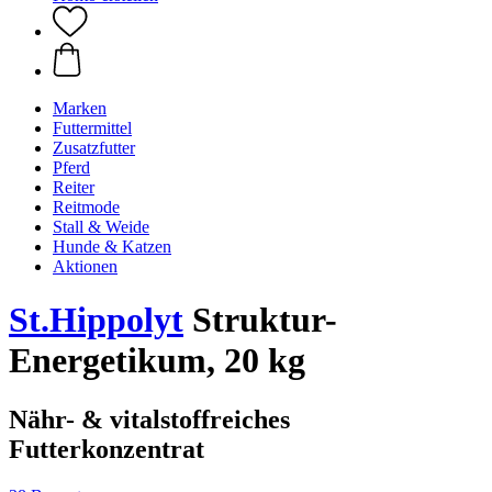
Marken
Futtermittel
Zusatzfutter
Pferd
Reiter
Reitmode
Stall & Weide
Hunde & Katzen
Aktionen
St.Hippolyt
Struktur-
Energetikum, 20 kg
Nähr- & vitalstoffreiches
Futterkonzentrat