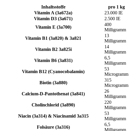
Inhaltsstoffe
pro 1 kg
Vitamin A (3a672a)
23.000 IE
Vitamin D3 (3a671)
2.500 IE
400
Vitamin E (3a700)
Milligramm
13
Vitamin B1 (3a820) & 3a821
Milligramm
14
Vitamin B2 3a825i
Milligramm
6,5
Vitamin B6 (3a831)
Milligramm
53
Vitamin B12 (Cyanocobalamin)
Microgramm
315
Biotin (3a880)
Microgramm
26
Calcium-D-Pantothenat (3a841)
Milligramm
220
Cholinchlorid (3a890)
Milligramm
53
Niacin (3a314) & Niacinamid 3a315
Milligramm
6,5
Folsäure (3a316)
Milligramm