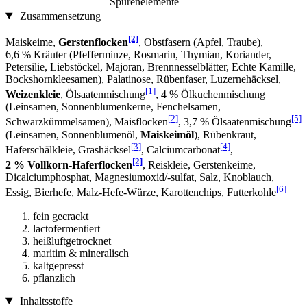
Spurenelemente
Zusammensetzung
[2]
Maiskeime,
Gerstenflocken
, Obstfasern (Apfel, Traube),
6,6 % Kräuter (Pfefferminze, Rosmarin, Thymian, Koriander,
Petersilie, Liebstöckel, Majoran, Brennnesselblätter, Echte Kamille,
Bockshornkleesamen), Palatinose, Rübenfaser, Luzernehäcksel,
[1]
Weizenkleie
, Ölsaatenmischung
, 4 % Ölkuchenmischung
(Leinsamen, Sonnenblumenkerne, Fenchelsamen,
[2]
[5]
Schwarzkümmelsamen), Maisflocken
, 3,7 % Ölsaatenmischung
(Leinsamen, Sonnenblumenöl,
Maiskeimöl
), Rübenkraut,
[3]
[4]
Haferschälkleie, Grashäcksel
, Calciumcarbonat
,
[2]
2 % Vollkorn-Haferflocken
, Reiskleie, Gerstenkeime,
Dicalciumphosphat, Magnesiumoxid/-sulfat, Salz, Knoblauch,
[6]
Essig, Bierhefe, Malz-Hefe-Würze, Karottenchips, Futterkohle
fein gecrackt
lactofermentiert
heißluftgetrocknet
maritim & mineralisch
kaltgepresst
pflanzlich
Inhaltsstoffe