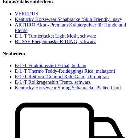
EquusVitalis entdecken:
VEREDUS
Kentucky Horsewear Schabracke ''Skin Friendly'' navy
ARTHRO Akut - Premium Kräuterpulver für Hunde und
Pferde
E·L·T Turnierjacket Light Mesh, schwarz
BUSSE Fliegenmaske RIDING, schwarz
Neuheiten:
E·L·T Funktionsshirt Esthal, tiefblau
E·L·T Thermo Teddy-Reitleggings Rica, mahagoni
E·L·T Reithose Comfort Ride Glam, chromgrau
E·L·T Rollkragenshirt Trento, schwarz
Kentucky Horsewear Spring Schabracke 'Plaited Cord'