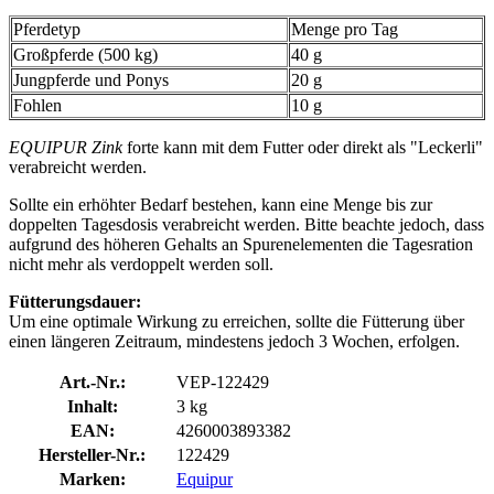
Pferdetyp
Menge pro Tag
Großpferde (500 kg)
40 g
Jungpferde und Ponys
20 g
Fohlen
10 g
EQUIPUR Zink
forte kann mit dem Futter oder direkt als "Leckerli"
verabreicht werden.
Sollte ein erhöhter Bedarf bestehen, kann eine Menge bis zur
doppelten Tagesdosis verabreicht werden. Bitte beachte jedoch, dass
aufgrund des höheren Gehalts an Spurenelementen die Tagesration
nicht mehr als verdoppelt werden soll.
Fütterungsdauer:
Um eine optimale Wirkung zu erreichen, sollte die Fütterung über
einen längeren Zeitraum, mindestens jedoch 3 Wochen, erfolgen.
Art.-Nr.:
VEP-122429
Inhalt:
3 kg
EAN:
4260003893382
Hersteller-Nr.:
122429
Marken:
Equipur