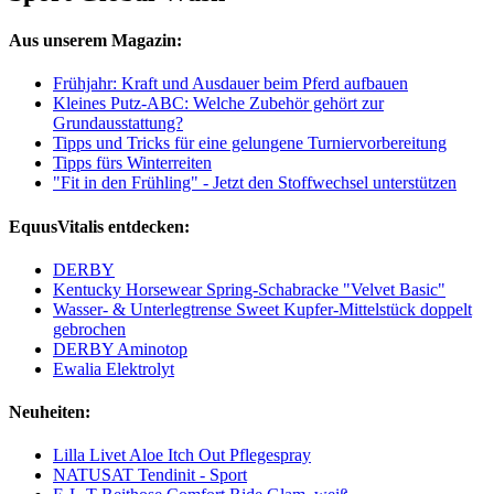
Aus unserem Magazin:
Frühjahr: Kraft und Ausdauer beim Pferd aufbauen
Kleines Putz-ABC: Welche Zubehör gehört zur
Grundausstattung?
Tipps und Tricks für eine gelungene Turniervorbereitung
Tipps fürs Winterreiten
"Fit in den Frühling" - Jetzt den Stoffwechsel unterstützen
EquusVitalis entdecken:
DERBY
Kentucky Horsewear Spring-Schabracke "Velvet Basic"
Wasser- & Unterlegtrense Sweet Kupfer-Mittelstück doppelt
gebrochen
DERBY Aminotop
Ewalia Elektrolyt
Neuheiten:
Lilla Livet Aloe Itch Out Pflegespray
NATUSAT Tendinit - Sport