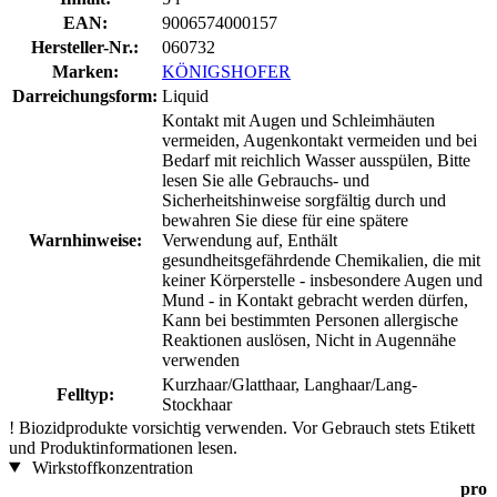
EAN:
9006574000157
Hersteller-Nr.:
060732
Marken:
KÖNIGSHOFER
Darreichungsform:
Liquid
Kontakt mit Augen und Schleimhäuten
vermeiden, Augenkontakt vermeiden und bei
Bedarf mit reichlich Wasser ausspülen, Bitte
lesen Sie alle Gebrauchs- und
Sicherheitshinweise sorgfältig durch und
bewahren Sie diese für eine spätere
Warnhinweise:
Verwendung auf, Enthält
gesundheitsgefährdende Chemikalien, die mit
keiner Körperstelle - insbesondere Augen und
Mund - in Kontakt gebracht werden dürfen,
Kann bei bestimmten Personen allergische
Reaktionen auslösen, Nicht in Augennähe
verwenden
Kurzhaar/Glatthaar, Langhaar/Lang-
Felltyp:
Stockhaar
!
Biozidprodukte vorsichtig verwenden. Vor Gebrauch stets Etikett
und Produktinformationen lesen.
Wirkstoffkonzentration
pro