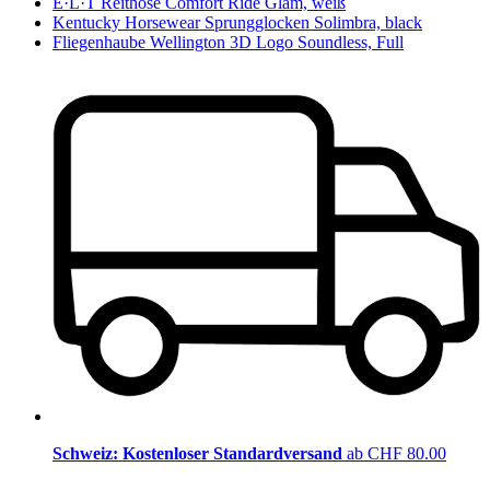
E·L·T Reithose Comfort Ride Glam, weiß
Kentucky Horsewear Sprungglocken Solimbra, black
Fliegenhaube Wellington 3D Logo Soundless, Full
Schweiz: Kostenloser Standardversand
ab CHF 80.00