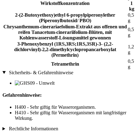
Wirkstoffkonzentration
1
kg
2-(2-Butoxyethoxy)ethyl 6-propylpiperonylether
0,5
(Piperonylbutoxid/ PBO)
g
Chrysanthemum-cinerariaefolium-Extrakt aus offenen und
0,5
reifen Tanacetum-cinerariifolium-Blüten, mit
g
Kohlenwasserstoff-Lösungsmittel gewonnen
3-Phenoxybenzyl (1RS,3RS;1RS,3SR)-3- (2,2-
1,2
dichlorvinyl)-2,2-dimethylcyclopropancarboxylat
g
(Permethrin)
0,5
Tetramethrin
g
Sicherheits- & Gefahrenhinweise
Gefahrenhinweise:
H400 - Sehr giftig für Wasserorganismen.
H410 - Sehr giftig für Wasserorganismen mit langfristiger
Wirkung.
Rechtliche Informationen