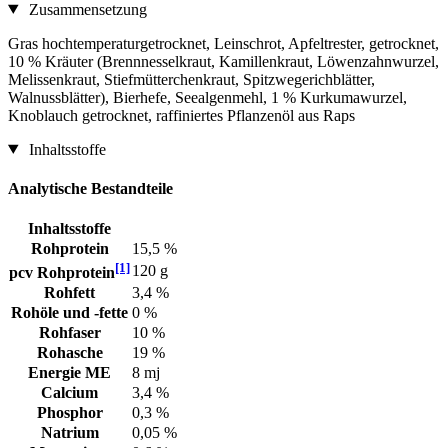
Zusammensetzung
Gras hochtemperaturgetrocknet, Leinschrot, Apfeltrester, getrocknet,
10 % Kräuter (Brennnesselkraut, Kamillenkraut, Löwenzahnwurzel,
Melissenkraut, Stiefmütterchenkraut, Spitzwegerichblätter,
Walnussblätter), Bierhefe, Seealgenmehl, 1 % Kurkumawurzel,
Knoblauch getrocknet, raffiniertes Pflanzenöl aus Raps
Inhaltsstoffe
Analytische Bestandteile
Inhaltsstoffe
Rohprotein
15,5 %
[1]
120 g
pcv Rohprotein
Rohfett
3,4 %
Rohöle und -fette
0 %
Rohfaser
10 %
Rohasche
19 %
Energie ME
8 mj
Calcium
3,4 %
Phosphor
0,3 %
Natrium
0,05 %