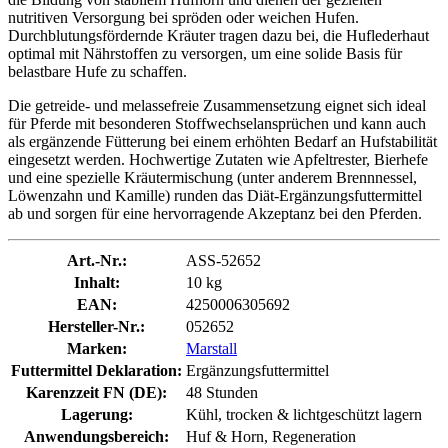
nutritiven Versorgung bei spröden oder weichen Hufen.
Durchblutungsfördernde Kräuter tragen dazu bei, die Huflederhaut
optimal mit Nährstoffen zu versorgen, um eine solide Basis für
belastbare Hufe zu schaffen.
Die getreide- und melassefreie Zusammensetzung eignet sich ideal
für Pferde mit besonderen Stoffwechselansprüchen und kann auch
als ergänzende Fütterung bei einem erhöhten Bedarf an Hufstabilität
eingesetzt werden. Hochwertige Zutaten wie Apfeltrester, Bierhefe
und eine spezielle Kräutermischung (unter anderem Brennnessel,
Löwenzahn und Kamille) runden das Diät-Ergänzungsfuttermittel
ab und sorgen für eine hervorragende Akzeptanz bei den Pferden.
Art.-Nr.:
ASS-52652
Inhalt:
10 kg
EAN:
4250006305692
Hersteller-Nr.:
052652
Marken:
Marstall
Futtermittel Deklaration:
Ergänzungsfuttermittel
Karenzzeit FN (DE):
48 Stunden
Lagerung:
Kühl, trocken & lichtgeschützt lagern
Anwendungsbereich:
Huf & Horn, Regeneration