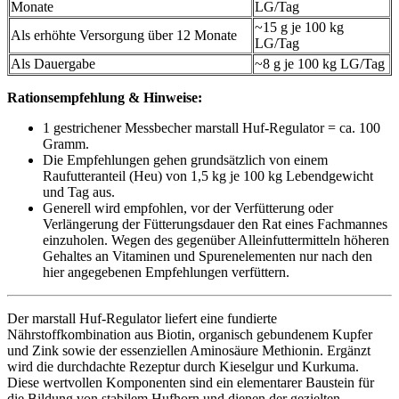
Monate
LG/Tag
~15 g je 100 kg
Als erhöhte Versorgung über 12 Monate
LG/Tag
Als Dauergabe
~8 g je 100 kg LG/Tag
Rationsempfehlung & Hinweise:
1 gestrichener Messbecher marstall Huf-Regulator = ca. 100
Gramm.
Die Empfehlungen gehen grundsätzlich von einem
Raufutteranteil (Heu) von 1,5 kg je 100 kg Lebendgewicht
und Tag aus.
Generell wird empfohlen, vor der Verfütterung oder
Verlängerung der Fütterungsdauer den Rat eines Fachmannes
einzuholen. Wegen des gegenüber Alleinfuttermitteln höheren
Gehaltes an Vitaminen und Spurenelementen nur nach den
hier angegebenen Empfehlungen verfüttern.
Der marstall Huf-Regulator liefert eine fundierte
Nährstoffkombination aus Biotin, organisch gebundenem Kupfer
und Zink sowie der essenziellen Aminosäure Methionin. Ergänzt
wird die durchdachte Rezeptur durch Kieselgur und Kurkuma.
Diese wertvollen Komponenten sind ein elementarer Baustein für
die Bildung von stabilem Hufhorn und dienen der gezielten