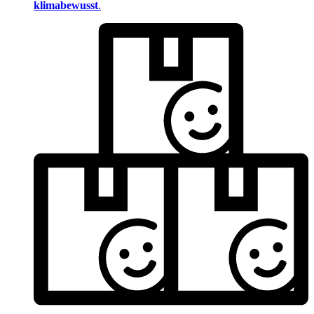
klimabewusst
.