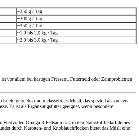
~250 g / Tag
~300 g / Tag
~350 g / Tag
~1,0 bis 2,0 kg / Tag
~2,0 bis 3,0 kg / Tag
 ist vor allem bei hastigen Fressern, Futterneid oder Zahnproblemen
ist ein getreide- und melassefreies Müsli, das speziell als zucker-
asse. Es ist als Ergänzungsfutter geeignet, wenn besondere
an wertvollen Omega-3-Fettsäuren. Um den Nährstoffbedarf deines
undet durch Karotten- und Knoblauchflocken bietet das Müsli eine