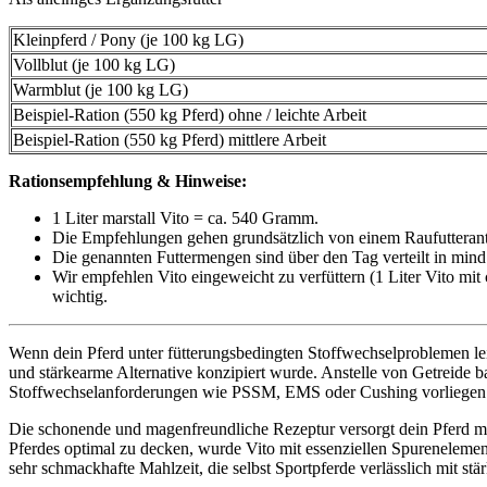
Kleinpferd / Pony (je 100 kg LG)
Vollblut (je 100 kg LG)
Warmblut (je 100 kg LG)
Beispiel-Ration (550 kg Pferd) ohne / leichte Arbeit
Beispiel-Ration (550 kg Pferd) mittlere Arbeit
Rationsempfehlung & Hinweise:
1 Liter marstall Vito = ca. 540 Gramm.
Die Empfehlungen gehen grundsätzlich von einem Raufutterant
Die genannten Futtermengen sind über den Tag verteilt in mind. 
Wir empfehlen Vito eingeweicht zu verfüttern (1 Liter Vito mit
wichtig.
Wenn dein Pferd unter fütterungsbedingten Stoffwechselproblemen leidet,
und stärkearme Alternative konzipiert wurde. Anstelle von Getreide ba
Stoffwechselanforderungen wie PSSM, EMS oder Cushing vorliegen un
Die schonende und magenfreundliche Rezeptur versorgt dein Pferd m
Pferdes optimal zu decken, wurde Vito mit essenziellen Spureneleme
sehr schmackhafte Mahlzeit, die selbst Sportpferde verlässlich mit stär