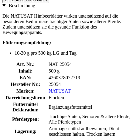
Beschreibung
Die NATUSAT Himbeerblätter wirken unterstützend auf die
besonderen Bedürfnisse trächtiger Stuten sowie älterer Pferde.
Zudem unterstützen sie die gesunde Funktion des
Bewegungsapparats.
Fütterungsempfehlung:
10-30 g pro 500 kg LG und Tag
Art.-Nr.:
NAT-25054
Inhalt:
500 g
EAN:
4260378072719
Hersteller-Nr.:
25054
Marken:
NATUSAT
Darreichungsform:
Flocken
Futtermittel
Ergänzungsfuttermittel
Deklaration:
Trächtige Stuten, Senioren & ältere Pferde,
Pferdetypen:
Alle Pferdetypen
Aromageschützt aufbewahren, Dicht
Lagerung:
geschlossen halten, Trocken lagern