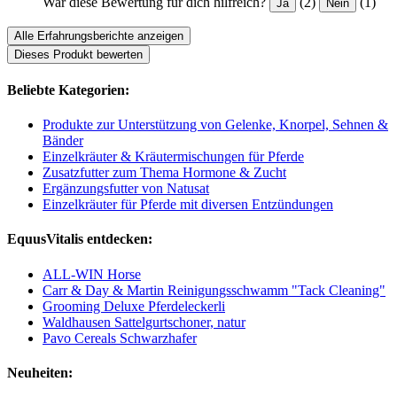
War diese Bewertung für dich hilfreich?
(2)
(1)
Ja
Nein
Alle Erfahrungsberichte anzeigen
Dieses Produkt bewerten
Beliebte Kategorien:
Produkte zur Unterstützung von Gelenke, Knorpel, Sehnen &
Bänder
Einzelkräuter & Kräutermischungen für Pferde
Zusatzfutter zum Thema Hormone & Zucht
Ergänzungsfutter von Natusat
Einzelkräuter für Pferde mit diversen Entzündungen
EquusVitalis entdecken:
ALL-WIN Horse
Carr & Day & Martin Reinigungsschwamm "Tack Cleaning"
Grooming Deluxe Pferdeleckerli
Waldhausen Sattelgurtschoner, natur
Pavo Cereals Schwarzhafer
Neuheiten: