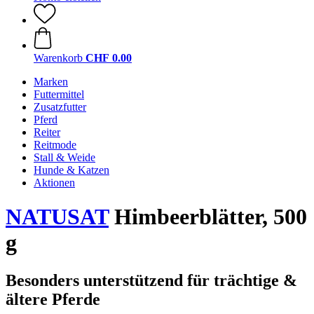
Warenkorb
CHF 0.00
Marken
Futtermittel
Zusatzfutter
Pferd
Reiter
Reitmode
Stall & Weide
Hunde & Katzen
Aktionen
NATUSAT
Himbeerblätter, 500
g
Besonders unterstützend für trächtige &
ältere Pferde