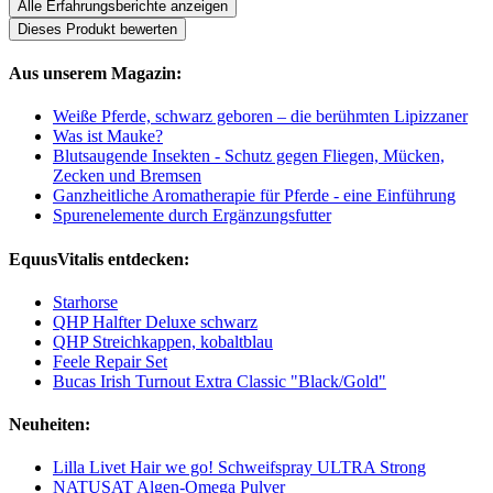
Alle Erfahrungsberichte anzeigen
Dieses Produkt bewerten
Aus unserem Magazin:
Weiße Pferde, schwarz geboren – die berühmten Lipizzaner
Was ist Mauke?
Blutsaugende Insekten - Schutz gegen Fliegen, Mücken,
Zecken und Bremsen
Ganzheitliche Aromatherapie für Pferde - eine Einführung
Spurenelemente durch Ergänzungsfutter
EquusVitalis entdecken:
Starhorse
QHP Halfter Deluxe schwarz
QHP Streichkappen, kobaltblau
Feele Repair Set
Bucas Irish Turnout Extra Classic "Black/Gold"
Neuheiten:
Lilla Livet Hair we go! Schweifspray ULTRA Strong
NATUSAT Algen-Omega Pulver