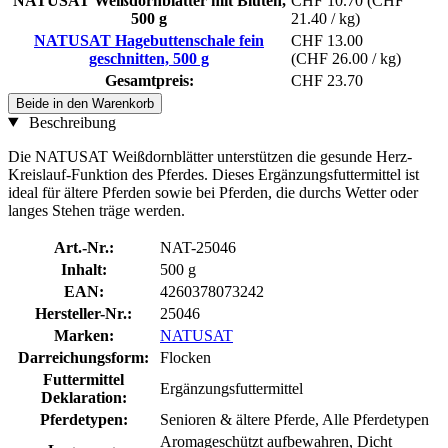
NATUSAT Weißdornblätter mit Blüten,
CHF 10.70
(CHF
500 g
21.40 / kg)
NATUSAT Hagebuttenschale fein
CHF 13.00
geschnitten, 500 g
(CHF 26.00 / kg)
Gesamtpreis:
CHF 23.70
Beide in den Warenkorb
Beschreibung
Die NATUSAT Weißdornblätter unterstützen die gesunde Herz-
Kreislauf-Funktion des Pferdes. Dieses Ergänzungsfuttermittel ist
ideal für ältere Pferden sowie bei Pferden, die durchs Wetter oder
langes Stehen träge werden.
Art.-Nr.:
NAT-25046
Inhalt:
500 g
EAN:
4260378073242
Hersteller-Nr.:
25046
Marken:
NATUSAT
Darreichungsform:
Flocken
Futtermittel
Ergänzungsfuttermittel
Deklaration:
Pferdetypen:
Senioren & ältere Pferde, Alle Pferdetypen
Aromageschützt aufbewahren, Dicht