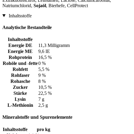
Extraktionsschrot, Leinsamen, Lactose, Calciumcarbonat,
Natriumchlorid,
Sojaöl
, Bierhefe, CellProtect
Inhaltsstoffe
Analytische Bestandteile
Inhaltsstoffe
Energie DE
11,3 Milligramm
Energie ME
9,6 IE
Rohprotein
16,5 %
Rohöle und -fette
0 %
Rohfett
5,5 %
Rohfaser
9 %
Rohasche
8 %
Zucker
10,5 %
Stärke
22,5 %
Lysin
7 g
L-Methionin
2,5 g
Mineralstoffe und Spurenelemente
Inhaltsstoffe
pro kg