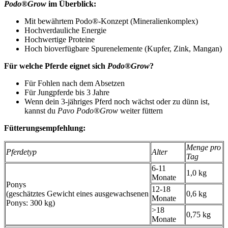
Podo®Grow
im Überblick:
Mit bewährtem Podo®-Konzept (Mineralienkomplex)
Hochverdauliche Energie
Hochwertige Proteine
Hoch bioverfügbare Spurenelemente (Kupfer, Zink, Mangan)
Für welche Pferde eignet sich
Podo®Grow
?
Für Fohlen nach dem Absetzen
Für Jungpferde bis 3 Jahre
Wenn dein 3-jähriges Pferd noch wächst oder zu dünn ist,
kannst du
Pavo Podo®Grow
weiter füttern
Fütterungsempfehlung:
Menge pro
Pferdetyp
Alter
Tag
6-11
1,0 kg
Monate
Ponys
12-18
(geschätztes Gewicht eines ausgewachsenen
0,6 kg
Monate
Ponys: 300 kg)
>18
0,75 kg
Monate