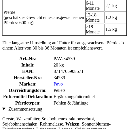
6-11
2,1 kg
Monate
Pferde
12-18
(geschätztes Gewicht eines ausgewachsenen
1,2 kg
Monate
Pferdes: 600 kg)
>18
1,5 kg
Monate
Eine langsame Umstellung auf Futter für ausgewachsene Pferde ab
einem Alter von 30 bis 36 Monaten ist empfehlenswert.
Art.-Nr.:
PAV-34539
Inhalt:
20 kg
EAN:
8714765908571
Hersteller-Nr.:
34539
Marken:
Pavo
Darreichungsform:
Pellets
Futtermittel Deklaration:
Ergänzungsfuttermittel
Pferdetypen:
Fohlen & Jährlinge
Zusammensetzung
Gerste, Weizenfutter, Sojabohnenextraktionsschrot,
Sojabohnenschalen, Rohrmelasse,
Weizen
, Sonnenblumen-