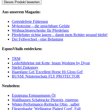
Dieses Produkt bewerten
Aus unserem Magazin:
Getreidefreie Fütterung
Mykotoxine – die unsichtbare Gefahr
Weihnachtsgeschenke für Pferdefans
Pferdefutter richtig lagern – damit mein Reittier gesund bleibt!
Der Fellwechsel - eine Belastung
EquusVitalis entdecken:
TRM
Lederführleine mit Kette, braun Working by Dyon
Stiefel Zinkspray
Haarglanz Gel 'Excellent Horse Hi Gloss Gel'
BUSSE Nüsternschutz FLY PROTECTOR
Neuheiten:
Equiprana Entspannungs Öl
Waldhausen Schabracke Phoenix, espresso
Winter-Performance-Reitjacke Ohio , salbei
Fliegenhaube 'Wellington Plaited Cord', Full