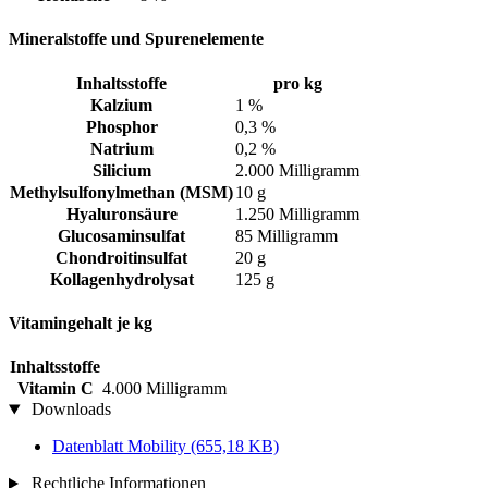
Mineralstoffe und Spurenelemente
Inhaltsstoffe
pro kg
Kalzium
1 %
Phosphor
0,3 %
Natrium
0,2 %
Silicium
2.000 Milligramm
Methylsulfonylmethan (MSM)
10 g
Hyaluronsäure
1.250 Milligramm
Glucosaminsulfat
85 Milligramm
Chondroitinsulfat
20 g
Kollagenhydrolysat
125 g
Vitamingehalt je kg
Inhaltsstoffe
Vitamin C
4.000 Milligramm
Downloads
Datenblatt Mobility
(655,18 KB)
Rechtliche Informationen