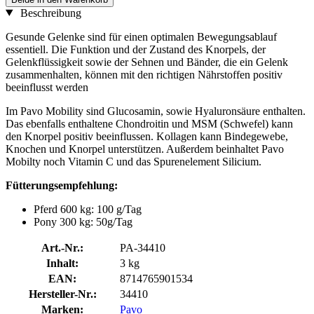
Beschreibung
Gesunde Gelenke sind für einen optimalen Bewegungsablauf
essentiell. Die Funktion und der Zustand des Knorpels, der
Gelenkflüssigkeit sowie der Sehnen und Bänder, die ein Gelenk
zusammenhalten, können mit den richtigen Nährstoffen positiv
beeinflusst werden
Im Pavo Mobility sind Glucosamin, sowie Hyaluronsäure enthalten.
Das ebenfalls enthaltene Chondroitin und MSM (Schwefel) kann
den Knorpel positiv beeinflussen. Kollagen kann Bindegewebe,
Knochen und Knorpel unterstützen. Außerdem beinhaltet Pavo
Mobilty noch Vitamin C und das Spurenelement Silicium.
Fütterungsempfehlung:
Pferd 600 kg: 100 g/Tag
Pony 300 kg: 50g/Tag
Art.-Nr.:
PA-34410
Inhalt:
3 kg
EAN:
8714765901534
Hersteller-Nr.:
34410
Marken:
Pavo