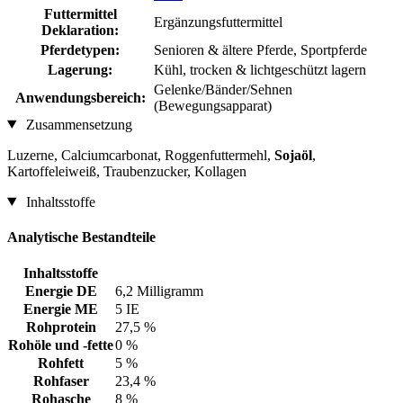
Futtermittel
Ergänzungsfuttermittel
Deklaration:
Pferdetypen:
Senioren & ältere Pferde, Sportpferde
Lagerung:
Kühl, trocken & lichtgeschützt lagern
Gelenke/Bänder/Sehnen
Anwendungsbereich:
(Bewegungsapparat)
Zusammensetzung
Luzerne, Calciumcarbonat, Roggenfuttermehl,
Sojaöl
,
Kartoffeleiweiß, Traubenzucker, Kollagen
Inhaltsstoffe
Analytische Bestandteile
Inhaltsstoffe
Energie DE
6,2 Milligramm
Energie ME
5 IE
Rohprotein
27,5 %
Rohöle und -fette
0 %
Rohfett
5 %
Rohfaser
23,4 %
Rohasche
8 %