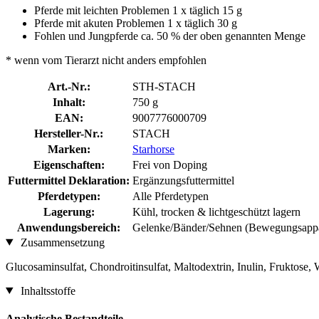
Pferde mit leichten Problemen 1 x täglich 15 g
Pferde mit akuten Problemen 1 x täglich 30 g
Fohlen und Jungpferde ca. 50 % der oben genannten Menge
* wenn vom Tierarzt nicht anders empfohlen
Art.-Nr.:
STH-STACH
Inhalt:
750 g
EAN:
9007776000709
Hersteller-Nr.:
STACH
Marken:
Starhorse
Eigenschaften:
Frei von Doping
Futtermittel Deklaration:
Ergänzungsfuttermittel
Pferdetypen:
Alle Pferdetypen
Lagerung:
Kühl, trocken & lichtgeschützt lagern
Anwendungsbereich:
Gelenke/Bänder/Sehnen (Bewegungsappa
Zusammensetzung
Glucosaminsulfat, Chondroitinsulfat, Maltodextrin, Inulin, Fruktose,
Inhaltsstoffe
Analytische Bestandteile