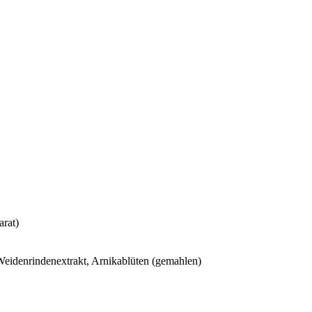
rat)
 Weidenrindenextrakt, Arnikablüten (gemahlen)