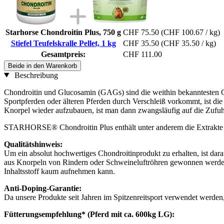
Starhorse Chondroitin Plus, 750 g
CHF 75.50
(CHF 100.67 / kg)
Stiefel Teufelskralle Pellet, 1 kg
CHF 35.50
(CHF 35.50 / kg)
Gesamtpreis:
CHF 111.00
Beide in den Warenkorb
Beschreibung
Chondroitin und Glucosamin (GAGs) sind die weithin bekanntesten Ge
Sportpferden oder älteren Pferden durch Verschleiß vorkommt, ist d
Knorpel wieder aufzubauen, ist man dann zwangsläufig auf die Zuf
STARHORSE® Chondroitin Plus enthält unter anderem die Extrakte C
Qualitätshinweis:
Um ein absolut hochwertiges Chondroitinprodukt zu erhalten, ist dar
aus Knorpeln von Rindern oder Schweineluftröhren gewonnen werden
Inhaltsstoff kaum aufnehmen kann.
Anti-Doping-Garantie:
Da unsere Produkte seit Jahren im Spitzenreitsport verwendet werden, 
Fütterungsempfehlung* (Pferd mit ca. 600kg LG):