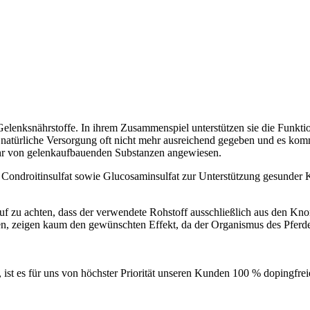
lenksnährstoffe. In ihrem Zusammenspiel unterstützen sie die Funktio
ie natürliche Versorgung oft nicht mehr ausreichend gegeben und es k
uhr von gelenkaufbauenden Substanzen angewiesen.
ondroitinsulfat sowie Glucosaminsulfat zur Unterstützung gesunder 
auf zu achten, dass der verwendete Rohstoff ausschließlich aus den Kn
, zeigen kaum den gewünschten Effekt, da der Organismus des Pferdes
ist es für uns von höchster Priorität unseren Kunden 100 % dopingfreie