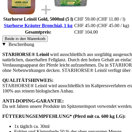
Starhorse Leinöl Gold, 5000ml (5 l)
CHF 59.00
(CHF 11.80 / l)
Starhorse Kräuter Bronchial, 1 kg
CHF 45.00
(CHF 45.00 / kg)
Gesamtpreis:
CHF 104.00
Beide in den Warenkorb
Beschreibung
STARHORSE® Leinöl
wird ausschließlich aus sorgfältig ausgesuc
natürlichen, dauerhaften Fellglanz. Durch den hohen Gehalt an einf
Verdauungsapparat der Pferde leicht aufzunehmen. Da in STARHORSE®
ohne Nebenwirkungen decken. STARHORSE® Leinöl verfügt über eine
QUALITÄTSHINWEIS:
STARHORSE® Leinöl wird ausschließlich im Kaltpressverfahren erzeu
100% aus reinem biologischen Anbau.
ANTI-DOPING-GARANTIE:
Da seit Jahren unsere Produkte im Spitzenreitsport verwendet werden,
FÜTTERUNGSEMPFEHLUNG* (Pferd mit ca. 600 kg LG):
1x täglich ca. 30ml
Fohlen und Kleinpferde 50 % der oben genannten Menge