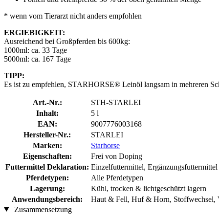
* wenn vom Tierarzt nicht anders empfohlen
ERGIEBIGKEIT:
Ausreichend bei Großpferden bis 600kg:
1000ml: ca. 33 Tage
5000ml: ca. 167 Tage
TIPP:
Es ist zu empfehlen, STARHORSE® Leinöl langsam in mehreren Schri
Art.-Nr.:
STH-STARLEI
Inhalt:
5 l
EAN:
9007776003168
Hersteller-Nr.:
STARLEI
Marken:
Starhorse
Eigenschaften:
Frei von Doping
Futtermittel Deklaration:
Einzelfuttermittel, Ergänzungsfuttermittel
Pferdetypen:
Alle Pferdetypen
Lagerung:
Kühl, trocken & lichtgeschützt lagern
Anwendungsbereich:
Haut & Fell, Huf & Horn, Stoffwechsel,
Zusammensetzung