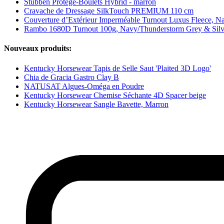
Stübben Protège-Boulets Hybrid - marron
Cravache de Dressage SilkTouch PREMIUM 110 cm
Couverture d’Extérieur Imperméable Turnout Luxus Fleece, N
Rambo 1680D Turnout 100g, Navy/Thunderstorm Grey & Silv
Nouveaux produits:
Kentucky Horsewear Tapis de Selle Saut 'Plaited 3D Logo'
Chia de Gracia Gastro Clay B
NATUSAT Algues-Oméga en Poudre
Kentucky Horsewear Chemise Séchante 4D Spacer beige
Kentucky Horsewear Sangle Bavette, Marron