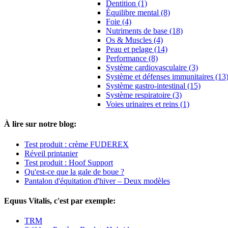
Dentition (1)
Équilibre mental (8)
Foie (4)
Nutriments de base (18)
Os & Muscles (4)
Peau et pelage (14)
Performance (8)
Système cardiovasculaire (3)
Système et défenses immunitaires (13
Système gastro-intestinal (15)
Système respiratoire (3)
Voies urinaires et reins (1)
À lire sur notre blog:
Test produit : crème FUDEREX
Réveil printanier
Test produit : Hoof Support
Qu'est-ce que la gale de boue ?
Pantalon d'équitation d'hiver – Deux modèles
Equus Vitalis, c'est par exemple:
TRM