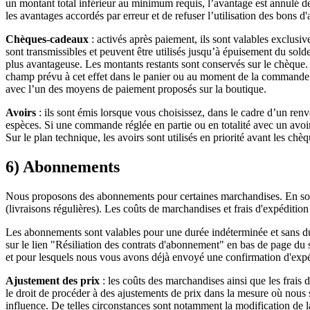
un montant total inférieur au minimum requis, l’avantage est annulé de
les avantages accordés par erreur et de refuser l’utilisation des bons 
Chèques-cadeaux
: activés après paiement, ils sont valables exclusi
sont transmissibles et peuvent être utilisés jusqu’à épuisement du solde
plus avantageuse. Les montants restants sont conservés sur le chèque. A
champ prévu à cet effet dans le panier ou au moment de la commande. I
avec l’un des moyens de paiement proposés sur la boutique.
Avoirs
: ils sont émis lorsque vous choisissez, dans le cadre d’un re
espèces. Si une commande réglée en partie ou en totalité avec un avoi
Sur le plan technique, les avoirs sont utilisés en priorité avant les ch
6) Abonnements
Nous proposons des abonnements pour certaines marchandises. En sous
(livraisons régulières). Les coûts de marchandises et frais d'expéditi
Les abonnements sont valables pour une durée indéterminée et sans durée
sur le lien "Résiliation des contrats d'abonnement" en bas de page du
et pour lesquels nous vous avons déjà envoyé une confirmation d'expé
Ajustement des prix
: les coûts des marchandises ainsi que les frais
le droit de procéder à des ajustements de prix dans la mesure où nous
influence. De telles circonstances sont notamment la modification de la l