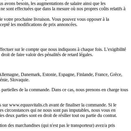
us avons besoin, les augmentations de salaire ainsi que les
 ne sont effectuées que dans la mesure où nos propres coûts relatifs à
de votre prochaine livraison. Vous pouvez vous opposer à la
cepté les modifications de prix annoncées.
ffectuer sur le compte que nous indiquons à chaque fois. L'exigibilité
it de faire valoir des pénalités de retard légales.
, Allemagne, Danemark, Estonie, Espagne, Finlande, France, Grèce,
énie, Slovaquie.
ons partielles de la commande. Dans ce cas, nous prenons en charge tous
es sur www.equusvitalis.ch avant de finaliser la commande. Si le
tres circonstances qui ne nous sont pas imputables, nous vous en
s deux parties sont en droit de résilier tout ou partie du contrat.
on des marchandises (qui n'est pas le transporteur) avez/a pris