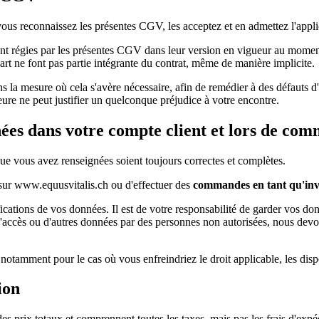
s reconnaissez les présentes CGV, les acceptez et en admettez l'appli
ment régies par les présentes CGV dans leur version en vigueur au mo
art ne font pas partie intégrante du contrat, même de manière implicite.
la mesure où cela s'avère nécessaire, afin de remédier à des défauts d'
ure ne peut justifier un quelconque préjudice à votre encontre.
nées dans votre compte client et lors de com
 que vous avez renseignées soient toujours correctes et complètes.
ur www.equusvitalis.ch ou d'effectuer des
commandes en tant qu'invi
cations de vos données. Il est de votre responsabilité de garder vos donn
d'accès ou d'autres données par des personnes non autorisées, nous devo
otamment pour le cas où vous enfreindriez le droit applicable, les dispos
ion
 prix totaux et comprennent toutes les taxes, mais pas les frais d'expédi