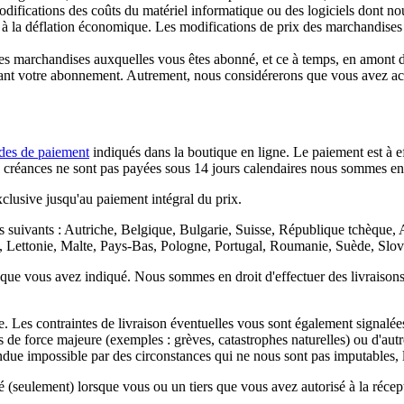
 modifications des coûts du matériel informatique ou des logiciels dont no
ou à la déflation économique. Les modifications de prix des marchandises
les marchandises auxquelles vous êtes abonné, et ce à temps, en amont 
iliant votre abonnement. Autrement, nous considérerons que vous avez ac
es de paiement
indiqués dans la boutique en ligne. Le paiement est à e
réances ne sont pas payées sous 14 jours calendaires nous sommes en dro
xclusive jusqu'au paiement intégral du prix.
ys suivants : Autriche, Belgique, Bulgarie, Suisse, République tchèque
rg, Lettonie, Malte, Pays-Bas, Pologne, Portugal, Roumanie, Suède, Slov
rait que vous avez indiqué. Nous sommes en droit d'effectuer des livrais
e. Les contraintes de livraison éventuelles vous sont également signalé
s de force majeure (exemples : grèves, catastrophes naturelles) ou d'au
endue impossible par des circonstances qui ne nous sont pas imputables, le
seulement) lorsque vous ou un tiers que vous avez autorisé à la récepti