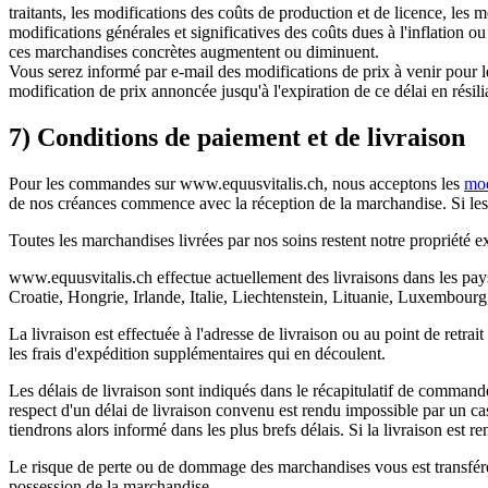
traitants, les modifications des coûts de production et de licence, les
modifications générales et significatives des coûts dues à l'inflation 
ces marchandises concrètes augmentent ou diminuent.
Vous serez informé par e-mail des modifications de prix à venir pour 
modification de prix annoncée jusqu'à l'expiration de ce délai en rés
7) Conditions de paiement et de livraison
Pour les commandes sur www.equusvitalis.ch, nous acceptons les
mod
de nos créances commence avec la réception de la marchandise. Si les c
Toutes les marchandises livrées par nos soins restent notre propriété e
www.equusvitalis.ch effectue actuellement des livraisons dans les pa
Croatie, Hongrie, Irlande, Italie, Liechtenstein, Lituanie, Luxembou
La livraison est effectuée à l'adresse de livraison ou au point de ret
les frais d'expédition supplémentaires qui en découlent.
Les délais de livraison sont indiqués dans le récapitulatif de command
respect d'un délai de livraison convenu est rendu impossible par un ca
tiendrons alors informé dans les plus brefs délais. Si la livraison est r
Le risque de perte ou de dommage des marchandises vous est transféré (
possession de la marchandise.