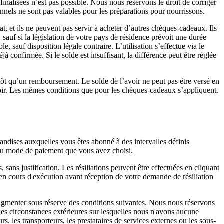
inalisées n’est pas possible. Nous nous réservons le droit de corriger
onnels ne sont pas valables pour les préparations pour nourrissons.
t, et ils ne peuvent pas servir à acheter d’autres chèques-cadeaux. Ils
 sauf si la législation de votre pays de résidence prévoit une durée
 sauf disposition légale contraire. L’utilisation s’effectue via le
onfirmée. Si le solde est insuffisant, la différence peut être réglée
tôt qu’un remboursement. Le solde de l’avoir ne peut pas être versé en
voir. Les mêmes conditions que pour les chèques-cadeaux s’appliquent.
dises auxquelles vous êtes abonné à des intervalles définis
n du mode de paiement que vous avez choisi.
sans justification. Les résiliations peuvent être effectuées en cliquant
en cours d'exécution avant réception de votre demande de résiliation
 augmenter sous réserve des conditions suivantes. Nous nous réservons
es circonstances extérieures sur lesquelles nous n'avons aucune
s, les transporteurs, les prestataires de services externes ou les sous-