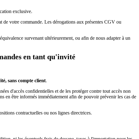
cation exclusive.
ment de votre commande. Les dérogations aux présentes CGV ou
équivalence survenant ultérieurement, ou afin de nous adapter à un
mandes en tant qu'invité
té, sans compte client
.
ées d'accès confidentielles et de les protéger contre tout accès non
ns en être informés immédiatement afin de pouvoir prévenir les cas de
itions contractuelles ou nos lignes directrices.
tion, ni les éventuels frais de douane, taxes à l'importation pour les