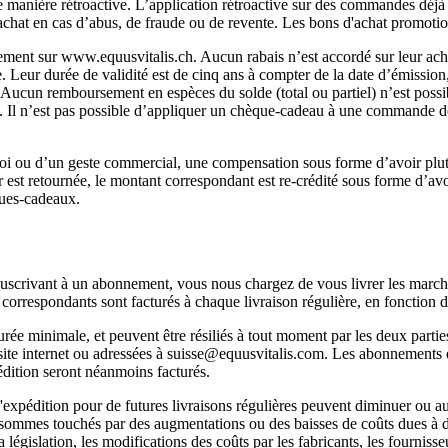
 manière rétroactive. L’application rétroactive sur des commandes déjà f
d'achat en cas d’abus, de fraude ou de revente. Les bons d'achat promoti
vement sur www.equusvitalis.ch. Aucun rabais n’est accordé sur leur acha
. Leur durée de validité est de cinq ans à compter de la date d’émission,
ucun remboursement en espèces du solde (total ou partiel) n’est possible,
l n’est pas possible d’appliquer un chèque-cadeau à une commande déjà c
nvoi ou d’un geste commercial, une compensation sous forme d’avoir plu
r est retournée, le montant correspondant est re-crédité sous forme d’a
èques-cadeaux.
crivant à un abonnement, vous nous chargez de vous livrer les marchan
on correspondants sont facturés à chaque livraison régulière, en fonctio
 minimale, et peuvent être résiliés à tout moment par les deux parties, 
 site internet ou adressées à suisse@equusvitalis.com. Les abonnements 
dition seront néanmoins facturés.
 d'expédition pour de futures livraisons régulières peuvent diminuer ou
 sommes touchés par des augmentations ou des baisses de coûts dues à d
égislation, les modifications des coûts par les fabricants, les fournisseur