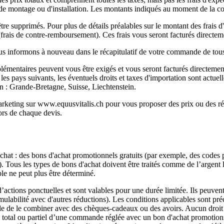
ais de montage ou d'installation. Les montants indiqués au moment de la
re supprimés. Pour plus de détails préalables sur le montant des frais d
 (frais de contre-remboursement). Ces frais vous seront facturés directeme
 informons à nouveau dans le récapitulatif de votre commande de tous l
plémentaires peuvent vous être exigés et vous seront facturés directement
s les pays suivants, les éventuels droits et taxes d'importation sont act
on : Grande-Bretagne, Suisse, Liechtenstein.
rketing sur www.equusvitalis.ch pour vous proposer des prix ou des réd
ors de chaque devis.
chat : des bons d'achat promotionnels gratuits (par exemple, des codes
 Tous les types de bons d'achat doivent être traités comme de l’argent li
le ne peut plus être déterminé.
d’actions ponctuelles et sont valables pour une durée limitée. Ils peuve
abilité avec d'autres réductions). Les conditions applicables sont préc
ble de le combiner avec des chèques-cadeaux ou des avoirs. Aucun droit
 total ou partiel d’une commande réglée avec un bon d'achat promotionnel