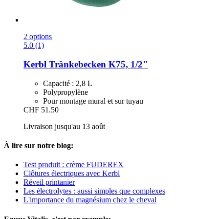
2 options
5.0 (1)
Kerbl
Tränkebecken K75, 1/2"
Capacité : 2,8 L
Polypropylène
Pour montage mural et sur tuyau
CHF 51.50
Livraison jusqu'au 13 août
À lire sur notre blog:
Test produit : crème FUDEREX
Clôtures électriques avec Kerbl
Réveil printanier
Les électrolytes : aussi simples que complexes
L'importance du magnésium chez le cheval