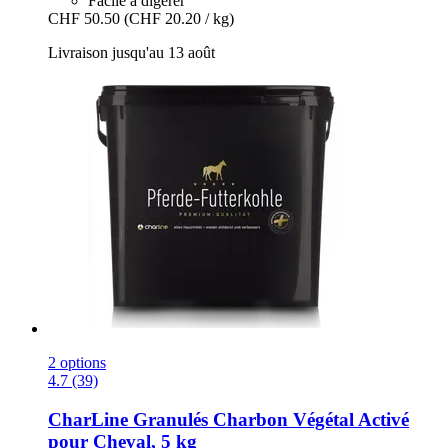
Facile à digérer
CHF 50.50
(CHF 20.20 / kg)
Livraison jusqu'au 13 août
2 options
4.7 (39)
CharLine
Granulés Charbon Végétal Activé
pour Cheval, 5 kg