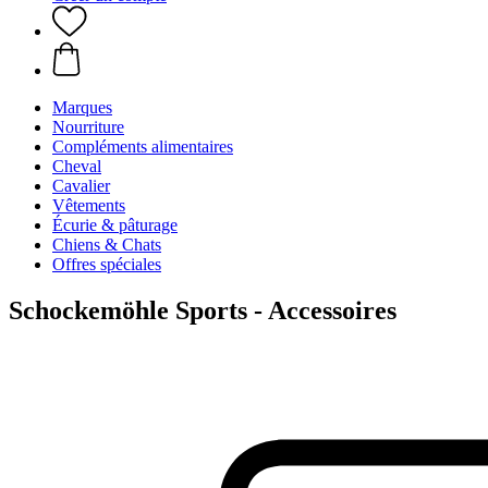
Marques
Nourriture
Compléments alimentaires
Cheval
Cavalier
Vêtements
Écurie & pâturage
Chiens & Chats
Offres spéciales
Schockemöhle Sports - Accessoires