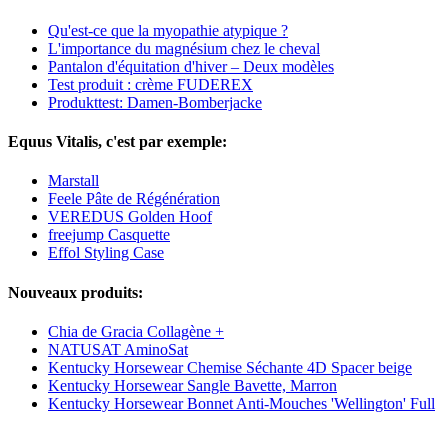
Qu'est-ce que la myopathie atypique ?
L'importance du magnésium chez le cheval
Pantalon d'équitation d'hiver – Deux modèles
Test produit : crème FUDEREX
Produkttest: Damen-Bomberjacke
Equus Vitalis, c'est par exemple:
Marstall
Feele Pâte de Régénération
VEREDUS Golden Hoof
freejump Casquette
Effol Styling Case
Nouveaux produits:
Chia de Gracia Collagène +
NATUSAT AminoSat
Kentucky Horsewear Chemise Séchante 4D Spacer beige
Kentucky Horsewear Sangle Bavette, Marron
Kentucky Horsewear Bonnet Anti-Mouches 'Wellington' Full