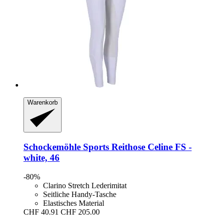
Warenkorb
Schockemöhle Sports
Reithose Celine FS -​
white, 46
-80%
Clarino Stretch Lederimitat
Seitliche Handy-Tasche
Elastisches Material
CHF 40.91
CHF 205.00