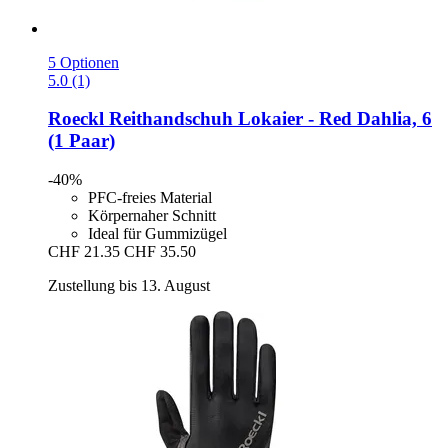
5 Optionen
5.0 (1)
Roeckl
Reithandschuh Lokaier -​ Red Dahlia, 6
(1 Paar)
-40%
PFC-freies Material
Körpernaher Schnitt
Ideal für Gummizügel
CHF 21.35
CHF 35.50
Zustellung bis 13. August