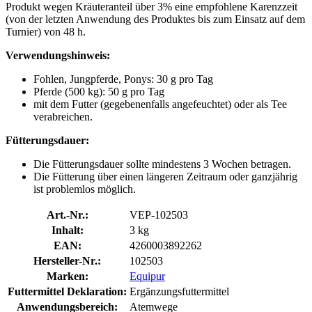
Produkt wegen Kräuteranteil über 3% eine empfohlene Karenzzeit
(von der letzten Anwendung des Produktes bis zum Einsatz auf dem
Turnier) von 48 h.
Verwendungshinweis:
Fohlen, Jungpferde, Ponys: 30 g pro Tag
Pferde (500 kg): 50 g pro Tag
mit dem Futter (gegebenenfalls angefeuchtet) oder als Tee
verabreichen.
Fütterungsdauer:
Die Fütterungsdauer sollte mindestens 3 Wochen betragen.
Die Fütterung über einen längeren Zeitraum oder ganzjährig
ist problemlos möglich.
Art.-Nr.:
VEP-102503
Inhalt:
3 kg
EAN:
4260003892262
Hersteller-Nr.:
102503
Marken:
Equipur
Futtermittel Deklaration:
Ergänzungsfuttermittel
Anwendungsbereich:
Atemwege