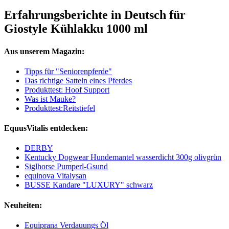
Erfahrungsberichte in Deutsch für
Giostyle Kühlakku 1000 ml
Aus unserem Magazin:
Tipps für "Seniorenpferde"
Das richtige Satteln eines Pferdes
Produkttest: Hoof Support
Was ist Mauke?
Produkttest:Reitstiefel
EquusVitalis entdecken:
DERBY
Kentucky Dogwear Hundemantel wasserdicht 300g olivgrün
Siglhorse Pumperl-Gsund
equinova Vitalysan
BUSSE Kandare "LUXURY" schwarz
Neuheiten:
Equiprana Verdauungs Öl