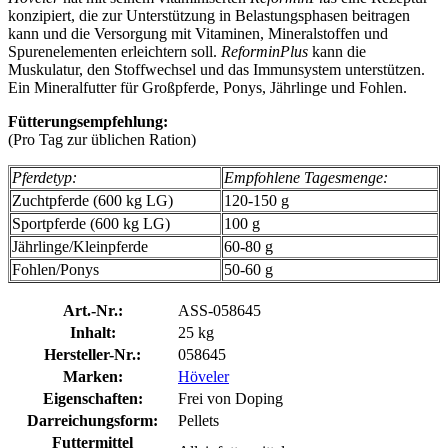
konzipiert, die zur Unterstützung in Belastungsphasen beitragen
kann und die Versorgung mit Vitaminen, Mineralstoffen und
Spurenelementen erleichtern soll.
ReforminPlus
kann die
Muskulatur, den Stoffwechsel und das Immunsystem unterstützen.
Ein Mineralfutter für Großpferde, Ponys, Jährlinge und Fohlen.
Fütterungsempfehlung:
(Pro Tag zur üblichen Ration)
Pferdetyp:
Empfohlene Tagesmenge:
Zuchtpferde (600 kg LG)
120-150 g
Sportpferde (600 kg LG)
100 g
Jährlinge/Kleinpferde
60-80 g
Fohlen/Ponys
50-60 g
Art.-Nr.:
ASS-058645
Inhalt:
25 kg
Hersteller-Nr.:
058645
Marken:
Höveler
Eigenschaften:
Frei von Doping
Darreichungsform:
Pellets
Futtermittel