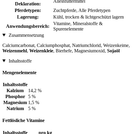
Alleinfuttermittel
Deklaration:
Pferdetypen:
Zuchtpferde, Alle Pferdetypen
Lagerung:
Kühl, trocken & lichtgeschützt lagern
Vitamine, Mineralstoffe &
Anwendungsbereich:
Spurenelemente
Zusammensetzung
Calciumcarbonat, Calciumphosphat, Natriumchlorid, Weizenkeime,
Weizenmehl
,
Weizenkleie
, Bierhefe, Magnesiumoxid,
Sojaöl
Inhaltsstoffe
Mengenelemente
Inhaltsstoffe
Kalzium
14,2 %
Phosphor
5 %
Magnesium
1,5 %
Natrium
5 %
Fettlösliche Vitamine
Inhaltsstoffe
pro kg