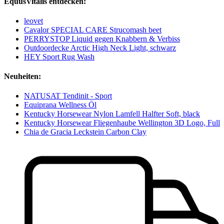
EquusVitalis entdecken:
leovet
Cavalor SPECIAL CARE Strucomash beet
PERRYSTOP Liquid gegen Knabbern & Verbiss
Outdoordecke Arctic High Neck Light, schwarz
HEY Sport Rug Wash
Neuheiten:
NATUSAT Tendinit - Sport
Equiprana Wellness Öl
Kentucky Horsewear Nylon Lamfell Halfter Soft, black
Kentucky Horsewear Fliegenhaube Wellington 3D Logo, Full
Chia de Gracia Leckstein Carbon Clay